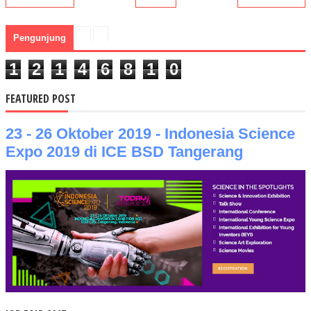
Pengunjung
1
2
1
4
6
8
1
0
FEATURED POST
23 - 26 Oktober 2019 - Indonesia Science
Expo 2019 di ICE BSD Tangerang