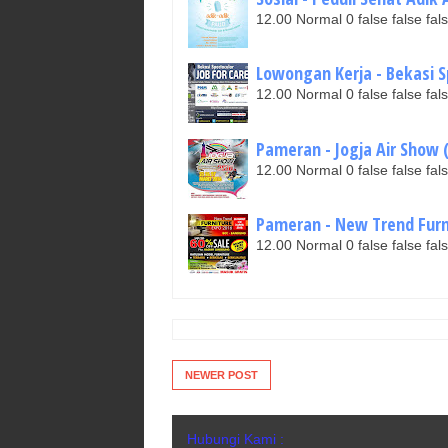
12.00 Normal 0 false false 
Lowongan Kerja - Bekasi Sp
12.00 Normal 0 false false 
Pameran - Jogja Air Show (
12.00 Normal 0 false false 
Pameran - New Trend Furnit
12.00 Normal 0 false false 
NEWER POST
Hubungi Kami :