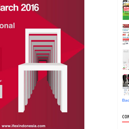
Bac
CO