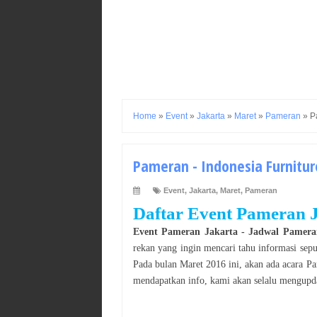
Home
»
Event
»
Jakarta
»
Maret
»
Pameran
»
P
Pameran - Indonesia Furniture
Event
,
Jakarta
,
Maret
,
Pameran
Daftar Event
Pameran
Event
Pameran
Jakarta
- Jadwal
Pamera
rekan yang ingin mencari tahu informasi sep
Pada bulan
Maret
2016
ini, akan ada acara
Pa
mendapatkan info, kami akan selalu mengupda