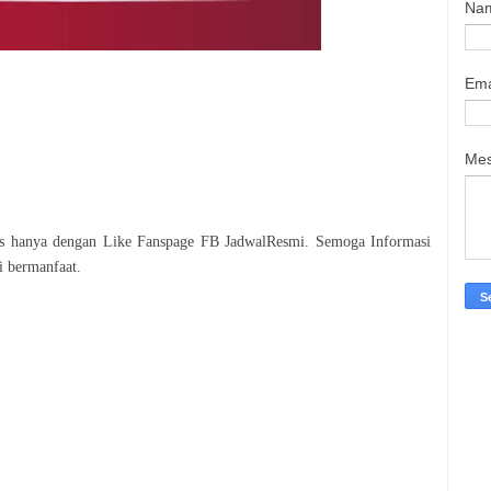
Na
Ema
Me
tis hanya dengan Like Fanspage FB JadwalResmi. Semoga Informasi
i bermanfaat.