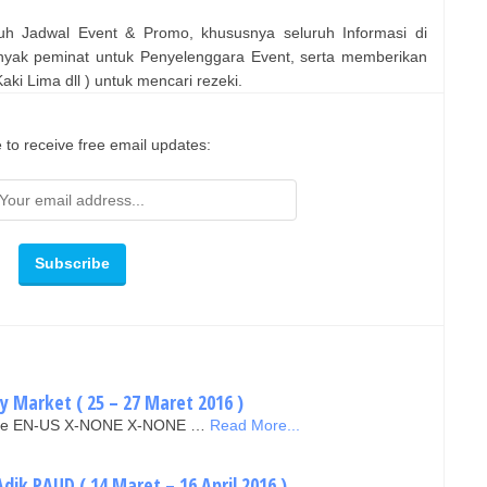
uh Jadwal Event & Promo, khususnya seluruh Informasi di
nyak peminat untuk Penyelenggara Event, serta memberikan
ki Lima dll ) untuk mencari rezeki.
 to receive free email updates:
y Market ( 25 – 27 Maret 2016 )
false EN-US X-NONE X-NONE …
Read More...
Adik PAUD ( 14 Maret – 16 April 2016 )