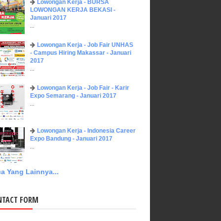
Lowongan Kerja - BURSA
LOWONGAN KERJA BEKASI -
Januari 2017
...
Lowongan Kerja - Job Fair UNHAS
- Campus Hiring Makassar - Januari
2017
...
Lowongan Kerja - Job Fair - Karir
Expo Semarang - Januari 2017
...
Lowongan Kerja - Indonesia Career
Expo Bandung - Januari 2017
...
a Yang Lainnya...
NTACT FORM