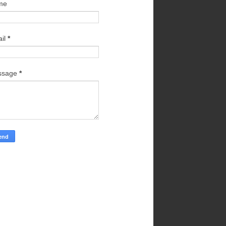
me
il
*
ssage
*