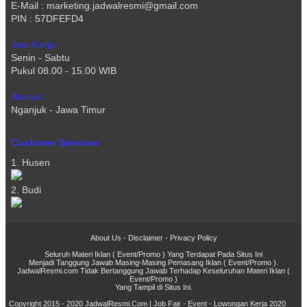
E-Mail : marketing.jadwalresmi@gmail.com
PIN : 57DFEFD4
Jam Kerja :
Senin - Sabtu
Pukul 08.00 - 15.00 WIB
Alamat :
Nganjuk - Jawa Timur
Customer Services
1. Husen
2. Budi
About Us
-
Disclaimer
-
Privacy Policy
Seluruh Materi Iklan ( Event/Promo ) Yang Terdapat Pada Situs Ini
Menjadi Tanggung Jawab Masing-Masing Pemasang Iklan ( Event/Promo ).
JadwalResmi.com Tidak Bertanggung Jawab Terhadap Keseluruhan Materi Iklan (
Event/Promo )
Yang Tampil di Situs Ini.
Copyright 2015 - 2020
JadwalResmi.Com | Job Fair - Event - Lowongan Kerja 2020