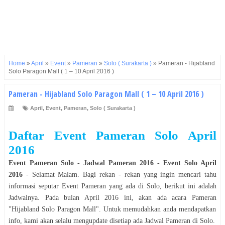
Home
»
April
»
Event
»
Pameran
»
Solo ( Surakarta )
»
Pameran - Hijabland
Solo Paragon Mall ( 1 – 10 April 2016 )
Pameran - Hijabland Solo Paragon Mall ( 1 – 10 April 2016 )
April
,
Event
,
Pameran
,
Solo ( Surakarta )
Daftar Event
Pameran
Solo
April
2016
Event
Pameran
Solo
- Jadwal
Pameran
2016
- Event
Solo
April
2016
- Selamat
Malam
. Bagi rekan - rekan yang ingin mencari tahu
informasi seputar Event
Pameran
yang ada di
Solo
, berikut ini adalah
Jadwalnya. Pada bulan
April
2016
ini, akan ada acara
Pameran
"
Hijabland Solo Paragon Mall
". Untuk memudahkan anda mendapatkan
info, kami akan selalu mengupdate disetiap ada Jadwal
Pameran
di
Solo
.