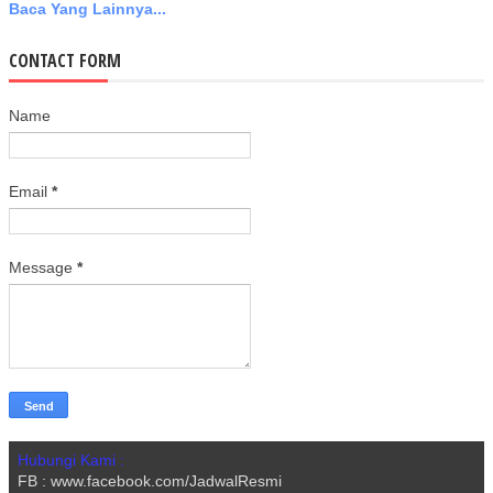
Baca Yang Lainnya...
CONTACT FORM
Name
Email
*
Message
*
Hubungi Kami :
FB : www.facebook.com/JadwalResmi