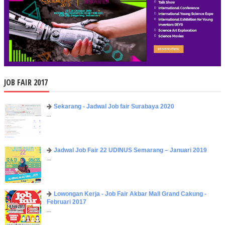
JOB FAIR 2017
Sekarang - Jadwal Job fair Surabaya 2020
...
Jadwal Job Fair 22 UDINUS Semarang – Januari 2019
...
Lowongan Kerja - Job Fair ​Akbar ​Mall Grand Cakung -
Februari 2017
...