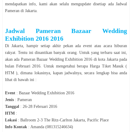
mendapatkan info, kami akan selalu mengupdate disetiap ada Jadwal
Pameran
di
Jakarta
.
Jadwal
Pameran
Bazaar Wedding
Exhibition 2016
2016
Di
Jakarta
, hampir setiap akhir pekan ada event atau acara hiburan
rakyat. Tentu ini dinantikan banyak orang. Untuk yang terbaru saat ini,
akan ada
Pameran
Bazaar Wedding Exhibition 2016
di kota
Jakarta
pada
bulan
Februari
2016
. Untuk mengetahui berapa Harga Tiket Masuk (
HTM ), dimana lokasinya, kapan jadwalnya, secara le
n
gkap bisa anda
lihat di bawah ini :
Event
:
Bazaar Wedding Exhibition 2016
Jenis
:
Pameran
Tanggal
:
26-28 Februari 2016
HTM
:
Lokasi
:
Ballroom 2-3 The Ritz-Carlton Jakarta, Pacific Place
Info Kontak
:
Amanda (081315246634)