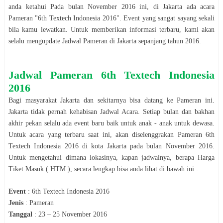
anda ketahui Pada bulan
November
2016
ini, di
Jakarta
ada acara
Pameran
"
6th Textech Indonesia 2016
". Event yang sangat sayang sekali
bila kamu lewatkan. Untuk memberikan informasi terbaru, kami akan
selalu mengupdate Jadwal
Pameran
di
Jakarta
sepanjang tahun
2016
.
Jadwal
Pameran
6th Textech Indonesia
2016
Bagi masyarakat
Jakarta
dan sekitarnya bisa datang ke
Pameran
ini.
Jakarta
tidak pernah kehabisan Jadwal Acara. Setiap bulan dan bakhan
akhir pekan selalu ada event baru baik untuk anak - anak untuk dewasa.
Untuk acara yang terbaru saat ini, akan diselenggrakan
Pameran
6th
Textech Indonesia 2016
di kota
Jakarta
pada bulan
November
2016
.
Untuk mengetahui dimana lokasinya, kapan jadwalnya, berapa Harga
Tiket Masuk ( HTM ), secara le
n
gkap bisa anda lihat di bawah ini :
Event
:
6th Textech Indonesia 2016
Jenis
:
Pameran
Tanggal
:
23 – 25 November 2016