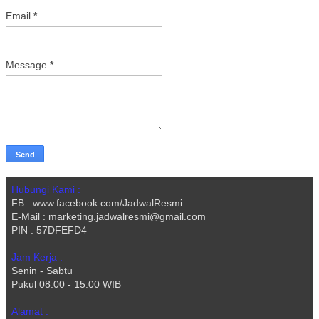
Email
*
Message
*
Hubungi Kami :
FB : www.facebook.com/JadwalResmi
E-Mail : marketing.jadwalresmi@gmail.com
PIN : 57DFEFD4
Jam Kerja :
Senin - Sabtu
Pukul 08.00 - 15.00 WIB
Alamat :