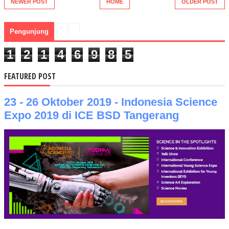
NEWER POST
HOME
OLDER POST
Pengunjung
1
2
1
4
6
9
8
5
FEATURED POST
23 - 26 Oktober 2019 - Indonesia Science
Expo 2019 di ICE BSD Tangerang