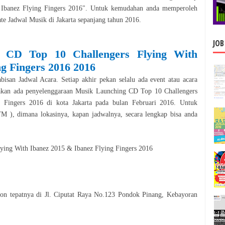
Ibanez Flying Fingers 2016
". Untuk kemudahan anda memperoleh
ate Jadwal
Musik
di
Jakarta
sepanjang tahun
2016
.
JOB
g CD Top 10 Challengers Flying With
g Fingers 2016
2016
isan Jadwal Acara. Setiap akhir pekan selalu ada event atau acara
 akan ada penyelenggaraan
Musik
Launching CD Top 10 Challengers
 Fingers 2016
di kota
Jakarta
pada bulan
Februari
2016
. Untuk
 ), dimana lokasinya, kapan jadwalnya, secara le
n
gkap bisa anda
ying With Ibanez 2015 & Ibanez Flying Fingers 2016
n tepatnya di Jl. Ciputat Raya No.123 Pondok Pinang, Kebayoran