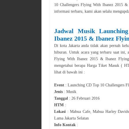
10 Challengers Flying With Ibanez 2015 & 
informasi terbaru, kami akan selalu mengupd
Jadwal
Musik
Launchin
Ibanez 2015 & Ibanez Flyin
Di kota
Jakarta
anda tidak akan pernah kehab
hiburan. Untuk acara yang terbaru saat ini,
Flying With Ibanez 2015 & Ibanez Flying
mengetahui berapa Harga Tiket Masuk ( HTM
lihat di bawah ini :
Event
:
Launching CD Top 10 Challengers Fl
Jenis
:
Musik
Tanggal
:
26 Februari 2016
HTM
:
Lokasi
:
Mabua Cafe, Mabua Harley Davidso
Lama Jakarta Selatan
Info Kontak
: