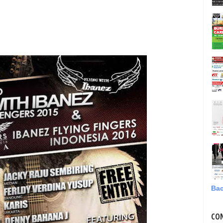
Bac
CO