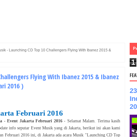
P
sik - Launching CD Top 10 Challengers Flying With Ibanez 2015 &
1
Challengers Flying With Ibanez 2015 & Ibanez
FEA
ari 2016 )
23
In
20
arta
Februari
2016
ta
- Event
Jakarta
Februari
2016
- Selamat
Malam
. Terima kasih
pdate info seputar Event
Musik
yang di
Jakarta
, berikut ini akan kami
lan
Februari
2016
ini, di
Jakarta
ada acara
Musik
"
Launching CD Top