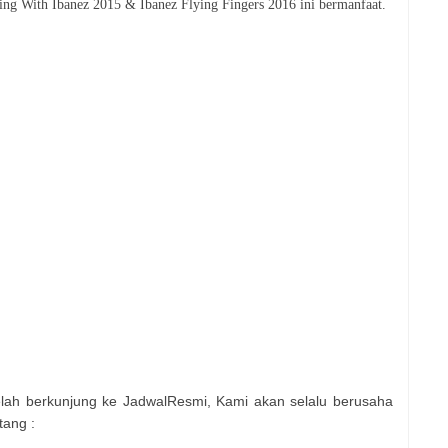
ing With Ibanez 2015 & Ibanez Flying Fingers 2016
ini bermanfaat.
elah berkunjung ke JadwalResmi, Kami akan selalu berusaha
tang :