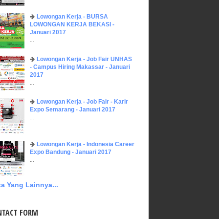
Lowongan Kerja - BURSA
LOWONGAN KERJA BEKASI -
Januari 2017
...
Lowongan Kerja - Job Fair UNHAS
- Campus Hiring Makassar - Januari
2017
...
Lowongan Kerja - Job Fair - Karir
Expo Semarang - Januari 2017
...
Lowongan Kerja - Indonesia Career
Expo Bandung - Januari 2017
...
a Yang Lainnya...
NTACT FORM