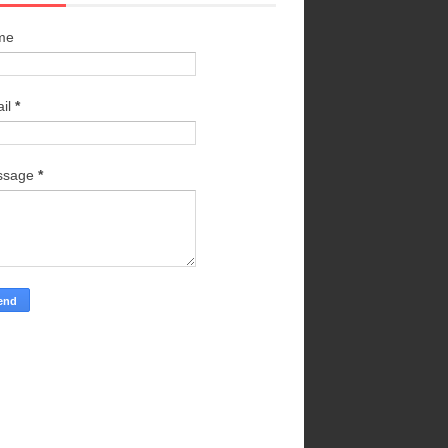
me
il
*
ssage
*