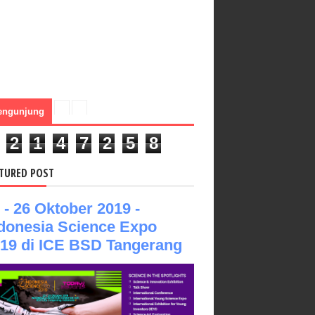
engunjung
2
1
4
7
2
5
8
TURED POST
 - 26 Oktober 2019 -
donesia Science Expo
19 di ICE BSD Tangerang