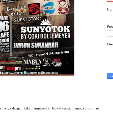
Na
Ema
Me
tis hanya dengan Like Fanspage FB JadwalResmi. Semoga Informasi