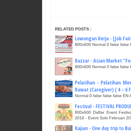
RELATED POSTS :
Lowongan Kerja - [Job Fair
800x600 Normal 0 false fal
Bazzar - Asian Market “Fo
800x600 Normal 0 false fal
Pelatihan - Pelatihan M
Rawat (Caregiver) ( 4 – 6 F
Normal 0 false false false 
Festival - FESTIVAL PRODU
800x600 Daftar Event Festiva
2016 - Event Solo Februari 2
Kajian - One day trip to Bu