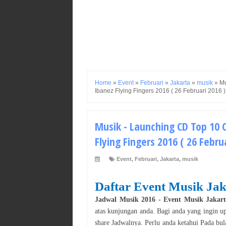
Home
»
Event
»
Februari
»
Jakarta
»
musik
»
Mu
Ibanez Flying Fingers 2016 ( 26 Februari 2016 )
Musik - Launching CD Top 10 
Flying Fingers 2016 ( 26 Febru
Event
,
Februari
,
Jakarta
,
musik
Daftar Event
Musik
Jak
Jadwal
Musik
2016
- Event
Musik
Jakar
atas kunjungan anda. Bagi anda yang ingin u
share Jadwalnya. Perlu anda ketahui Pada bu