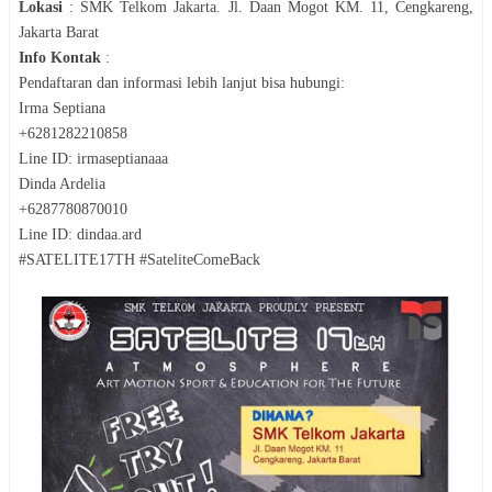
Lokasi
:
SMK Telkom Jakarta. Jl. Daan Mogot KM. 11, Cengkareng,
Jakarta Barat
Info Kontak
:
Pendaftaran dan informasi lebih lanjut bisa hubungi:
Irma Septiana
+6281282210858
Line ID: irmaseptianaaa
Dinda Ardelia
+6287780870010
Line ID: dindaa.ard
‪#‎SATELITE17TH ‪#‎SateliteComeBack