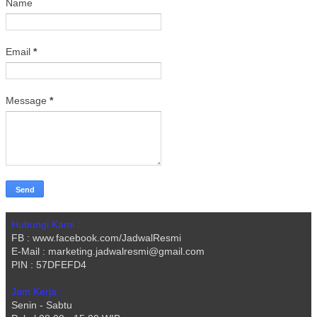
Name
Email
*
Message
*
Hubungi Kami :
FB : www.facebook.com/JadwalResmi
E-Mail : marketing.jadwalresmi@gmail.com
PIN : 57DFEFD4
Jam Kerja :
Senin - Sabtu