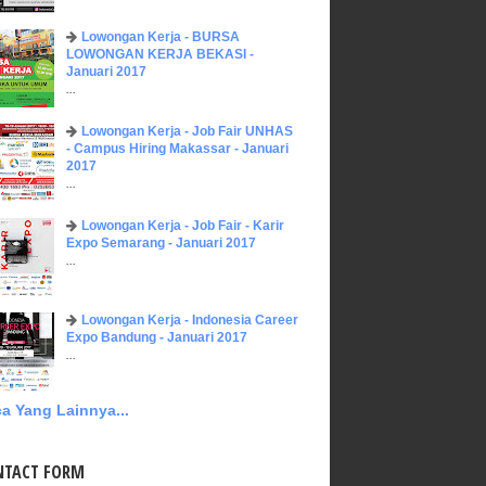
Lowongan Kerja - BURSA
LOWONGAN KERJA BEKASI -
Januari 2017
...
Lowongan Kerja - Job Fair UNHAS
- Campus Hiring Makassar - Januari
2017
...
Lowongan Kerja - Job Fair - Karir
Expo Semarang - Januari 2017
...
Lowongan Kerja - Indonesia Career
Expo Bandung - Januari 2017
...
a Yang Lainnya...
NTACT FORM