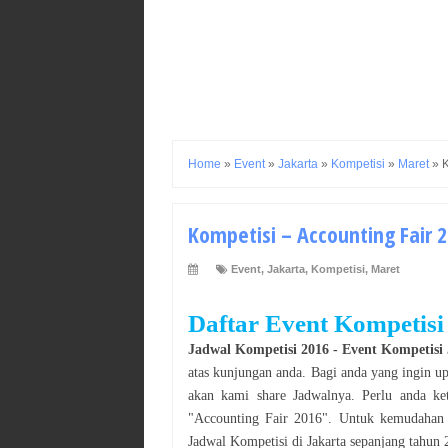
Home
»
Event
»
Jakarta
»
Kompetisi
»
Maret
»
K
Kompetisi – Accounting Fair 2
Event
,
Jakarta
,
Kompetisi
,
Maret
Daftar Event Kompetisi
Jadwal
Kompetisi
2016
- Event
Kompetisi
atas kunjungan anda. Bagi anda yang ingin u
akan kami share Jadwalnya. Perlu anda k
"
Accounting Fair 2016
". Untuk kemudahan 
Jadwal
Kompetisi
di
Jakarta
sepanjang tahun