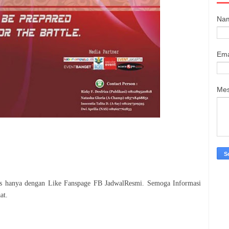
Na
Ema
Me
tis hanya dengan Like Fanspage FB JadwalResmi. Semoga Informasi
at.