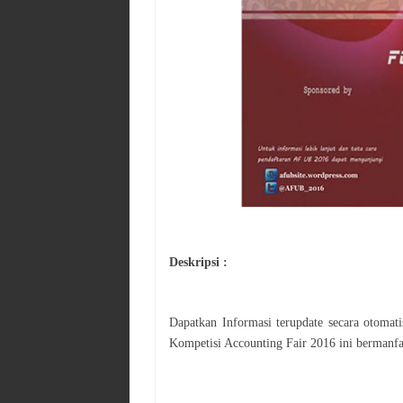
Deskripsi :
Dapatkan Informasi terupdate secara otoma
Kompetisi Accounting Fair 2016
ini bermanfa