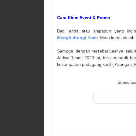
Cara Kirim Event & Promo
Bagi anda atau siapapun yang ingi
Menghubungi Kami
. Moto kami adalah 
Semoga dengan tersebarluasnya selur
JadwalResmi 2020 ini, bisa menarik ba
kesempatan pedagang kecil ( Asongan, Ka
Subscribe