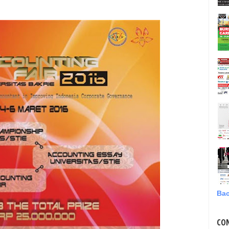
Bac
CO