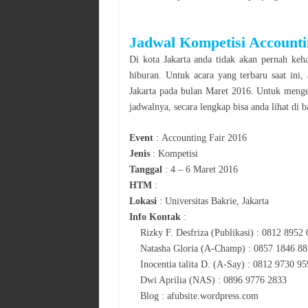
Jadwal
Kompetisi Accounti
Di kota
Jakarta
anda tidak akan pernah keha
hiburan. Untuk acara yang terbaru saat ini
Jakarta
pada bulan
Maret 2016
. Untuk menge
jadwalnya, secara lengkap bisa anda lihat di b
Event
:
Accounting Fair 2016
Jenis
:
Kompetisi
Tanggal
:
4 – 6 Maret 2016
HTM
:
Lokasi
:
Universitas Bakrie, Jakarta
Info Kontak
:
Rizky F. Desfriza (Publikasi) : 0812 8952
Natasha Gloria (A-Champ) : 0857 1846 8
Inocentia talita D. (A-Say) : 0812 9730 9
Dwi Aprilia (NAS) : 0896 9776 2833
Blog : afubsite.wordpress.com