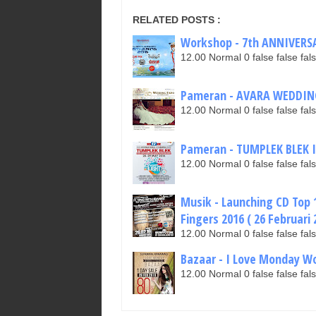
RELATED POSTS :
Workshop - 7th ANNIVERSAR
12.00 Normal 0 false false 
Pameran - AVARA WEDDING 
12.00 Normal 0 false false 
Pameran - TUMPLEK BLEK 
12.00 Normal 0 false false 
Musik - Launching CD Top 
Fingers 2016 ( 26 Februari 
12.00 Normal 0 false false 
Bazaar - I Love Monday Wo
12.00 Normal 0 false false 