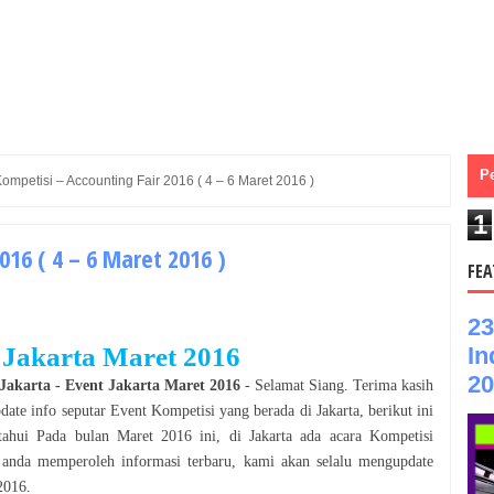
P
ompetisi – Accounting Fair 2016 ( 4 – 6 Maret 2016 )
1
016 ( 4 – 6 Maret 2016 )
FEA
23
In
 Jakarta Maret 2016
20
Jakarta
- Event
Jakarta Maret 2016
- Selamat
Siang
. Terima kasih
pdate info seputar Event
Kompetisi
yang
berada
di
Jakarta
, berikut ini
etahui Pada bulan
Maret 2016
ini, di
Jakarta
ada acara
Kompetisi
anda memperoleh informasi terbaru, kami akan selalu mengupdate
2016
.