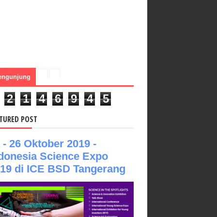
engunjung
2
1
4
6
9
4
5
TURED POST
 - 26 Oktober 2019 -
donesia Science Expo
19 di ICE BSD Tangerang