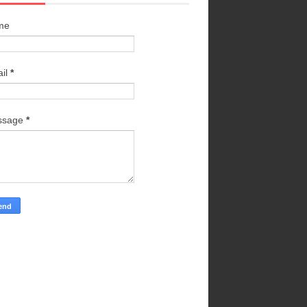
me
il
*
ssage
*