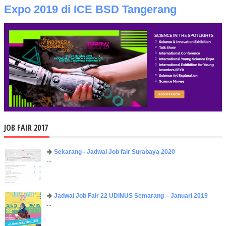
Expo 2019 di ICE BSD Tangerang
JOB FAIR 2017
Sekarang - Jadwal Job fair Surabaya 2020
...
Jadwal Job Fair 22 UDINUS Semarang – Januari 2019
...