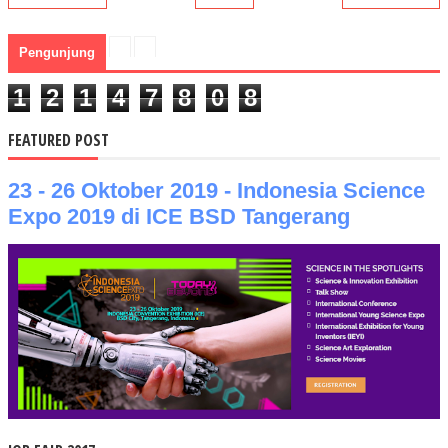
Pengunjung
1
2
1
4
7
8
0
8
FEATURED POST
23 - 26 Oktober 2019 - Indonesia Science
Expo 2019 di ICE BSD Tangerang