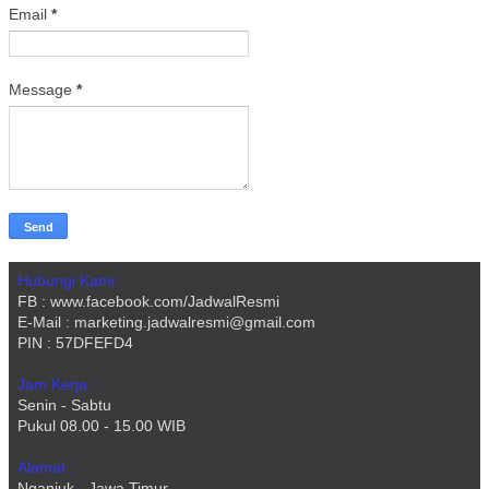
Email
*
Message
*
Hubungi Kami :
FB : www.facebook.com/JadwalResmi
E-Mail : marketing.jadwalresmi@gmail.com
PIN : 57DFEFD4
Jam Kerja :
Senin - Sabtu
Pukul 08.00 - 15.00 WIB
Alamat :
Nganjuk - Jawa Timur