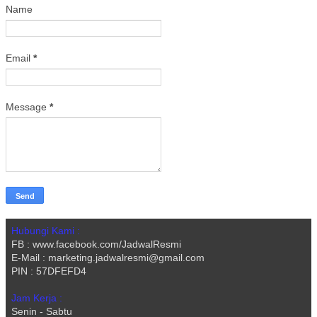
Name
Email
*
Message
*
Hubungi Kami :
FB : www.facebook.com/JadwalResmi
E-Mail : marketing.jadwalresmi@gmail.com
PIN : 57DFEFD4
Jam Kerja :
Senin - Sabtu