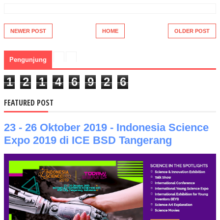
NEWER POST
HOME
OLDER POST
Pengunjung
1
2
1
4
6
9
2
6
FEATURED POST
23 - 26 Oktober 2019 - Indonesia Science
Expo 2019 di ICE BSD Tangerang