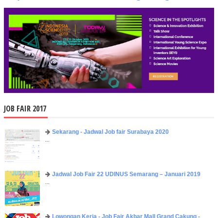
JOB FAIR 2017
Sekarang - Jadwal Job fair Surabaya 2020
...
Jadwal Job Fair 22 UDINUS Semarang – Januari 2019
...
Lowongan Kerja - Job Fair ​Akbar ​Mall Grand Cakung -