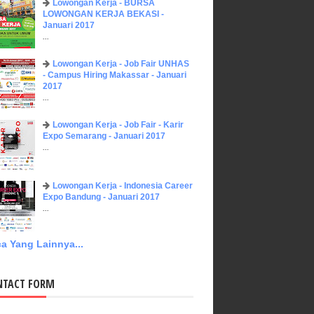
Lowongan Kerja - BURSA
LOWONGAN KERJA BEKASI -
Januari 2017
...
Lowongan Kerja - Job Fair UNHAS
- Campus Hiring Makassar - Januari
2017
...
Lowongan Kerja - Job Fair - Karir
Expo Semarang - Januari 2017
...
Lowongan Kerja - Indonesia Career
Expo Bandung - Januari 2017
...
a Yang Lainnya...
NTACT FORM