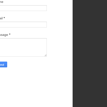
me
il
*
ssage
*