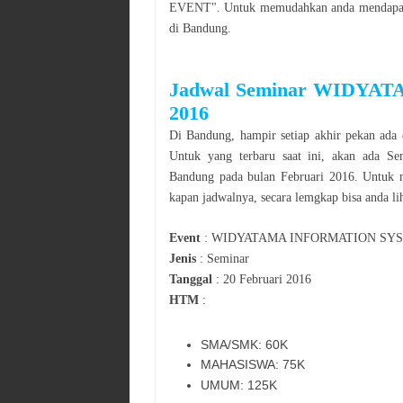
EVENT
". Untuk memudahkan anda mendapatk
di
Bandung
.
Jadwal
Seminar
WIDYAT
2016
Di
Bandung
, hampir setiap akhir pekan ada 
Untuk yang terbaru saat ini, akan ada
Se
Bandung
pada bulan
Februari
2016
. Untuk 
kapan jadwalnya, secara lemgkap bisa anda lih
Event
:
WIDYATAMA INFORMATION SY
Jenis
:
Seminar
Tanggal
:
20 Februari 2016
HTM
:
SMA/SMK: 60K
MAHASISWA: 75K
UMUM: 125K