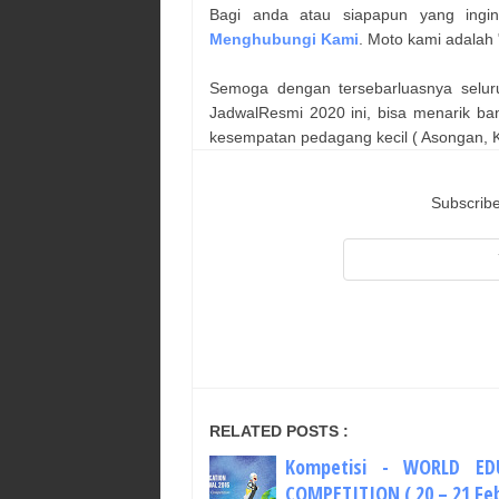
Bagi anda atau siapapun yang ingi
Menghubungi Kami
. Moto kami adalah 
Semoga dengan tersebarluasnya selur
JadwalResmi 2020 ini, bisa menarik ba
kesempatan pedagang kecil ( Asongan, Ka
Subscribe
RELATED POSTS :
Kompetisi - WORLD ED
COMPETITION ( 20 – 21 Feb