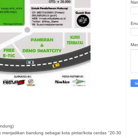
Na
Ema
Me
andung)
k menjadikan bandung sebagai kota pintar/kota cerdas “20-30