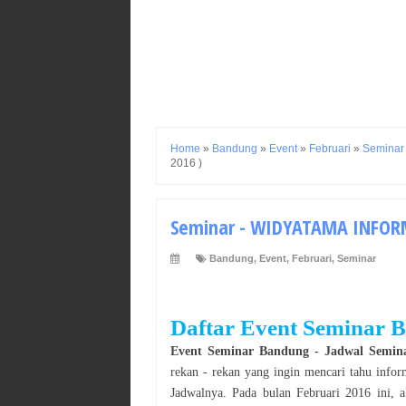
Home
»
Bandung
»
Event
»
Februari
»
Seminar
2016 )
Seminar - WIDYATAMA INFORM
Bandung
,
Event
,
Februari
,
Seminar
Daftar Event
Seminar
B
Event
Seminar
Bandung
- Jadwal
Semin
rekan - rekan yang ingin mencari tahu info
Jadwalnya. Pada bulan
Februari
2016
ini, 