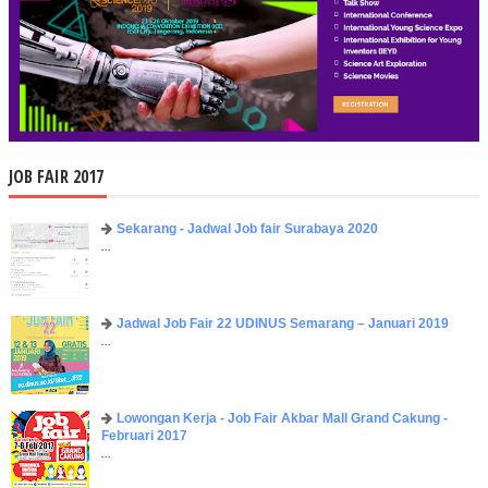
JOB FAIR 2017
Sekarang - Jadwal Job fair Surabaya 2020
...
Jadwal Job Fair 22 UDINUS Semarang – Januari 2019
...
Lowongan Kerja - Job Fair ​Akbar ​Mall Grand Cakung -
Februari 2017
...