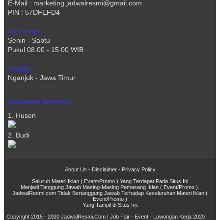
E-Mail : marketing.jadwalresmi@gmail.com
PIN : 57DFEFD4
Jam Kerja :
Senin - Sabtu
Pukul 08.00 - 15.00 WIB
Alamat :
Nganjuk - Jawa Timur
Customer Services
1. Husen
2. Budi
About Us
-
Disclaimer
-
Privacy Policy
Seluruh Materi Iklan ( Event/Promo ) Yang Terdapat Pada Situs Ini
Menjadi Tanggung Jawab Masing-Masing Pemasang Iklan ( Event/Promo ).
JadwalResmi.com Tidak Bertanggung Jawab Terhadap Keseluruhan Materi Iklan (
Event/Promo )
Yang Tampil di Situs Ini.
Copyright 2015 - 2020
JadwalResmi.Com | Job Fair - Event - Lowongan Kerja 2020