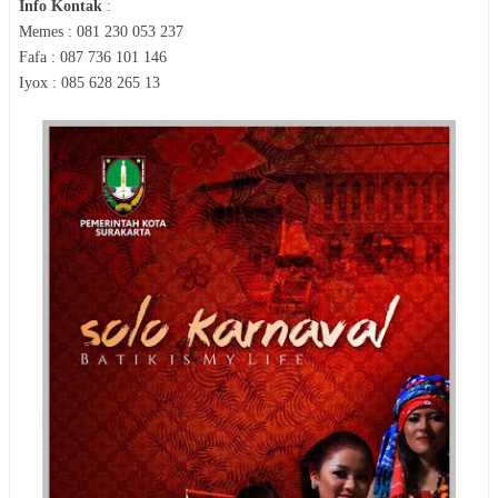
Info Kontak
:
Memes : 081 230 053 237
Fafa : 087 736 101 146
Iyox : 085 628 265 13