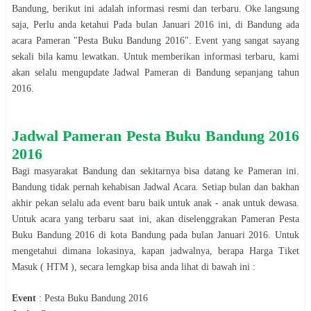
Bandung
, berikut ini adalah informasi resmi dan terbaru. Oke langsung
saja, Perlu anda ketahui Pada bulan
Januari
2016
ini, di
Bandung
ada
acara
Pameran
"
Pesta Buku Bandung 2016
". Event yang sangat sayang
sekali bila kamu lewatkan. Untuk memberikan informasi terbaru, kami
akan selalu mengupdate Jadwal
Pameran
di
Bandung
sepanjang tahun
2016
.
Jadwal
Pameran
Pesta Buku Bandung 2016
2016
Bagi masyarakat
Bandung
dan sekitarnya bisa datang ke
Pameran
ini.
Bandung
tidak pernah kehabisan Jadwal Acara. Setiap bulan dan bakhan
akhir pekan selalu ada event baru baik untuk anak - anak untuk dewasa.
Untuk acara yang terbaru saat ini, akan diselenggrakan
Pameran
Pesta
Buku Bandung 2016
di kota
Bandung
pada bulan
Januari
2016
. Untuk
mengetahui dimana lokasinya, kapan jadwalnya, berapa Harga Tiket
Masuk ( HTM ), secara lemgkap bisa anda lihat di bawah ini :
Event
:
Pesta Buku Bandung 2016