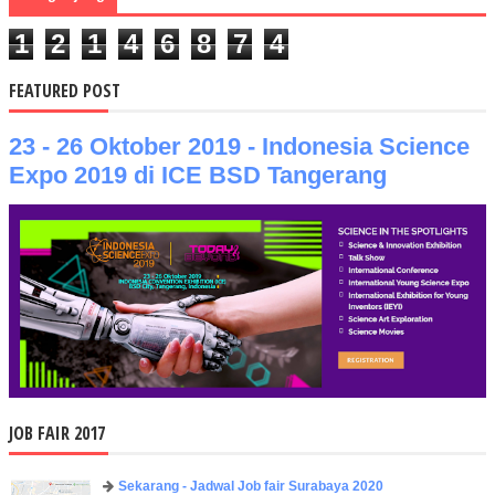
1
2
1
4
6
8
7
4
FEATURED POST
23 - 26 Oktober 2019 - Indonesia Science
Expo 2019 di ICE BSD Tangerang
JOB FAIR 2017
Sekarang - Jadwal Job fair Surabaya 2020