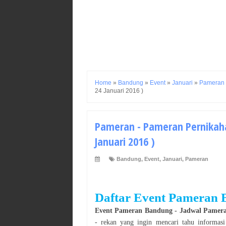
Home
»
Bandung
»
Event
»
Januari
»
Pameran
24 Januari 2016 )
Pameran - Pameran Pernikahan
Januari 2016 )
Bandung
,
Event
,
Januari
,
Pameran
Daftar Event
Pameran
Event
Pameran
Bandung
- Jadwal
Pamer
- rekan yang ingin mencari tahu informas