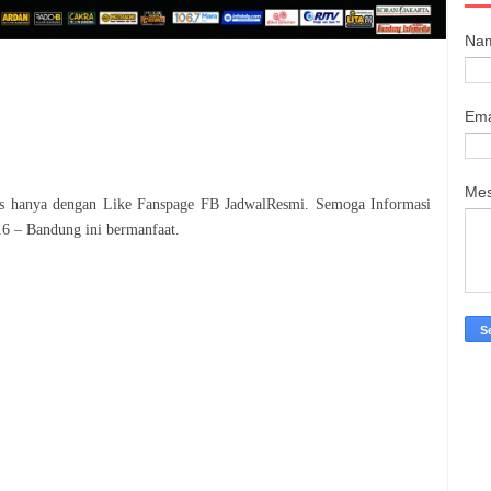
Na
Ema
Me
tis hanya dengan Like Fanspage FB JadwalResmi. Semoga Informasi
16 – Bandung
ini bermanfaat.