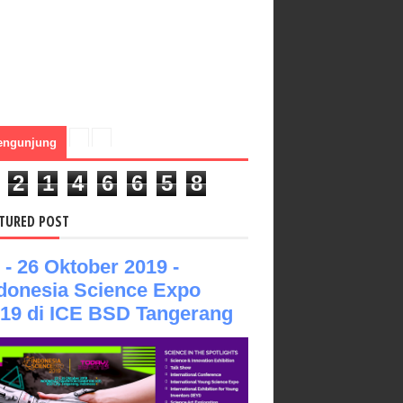
engunjung
2
1
4
6
6
5
8
TURED POST
 - 26 Oktober 2019 -
donesia Science Expo
19 di ICE BSD Tangerang