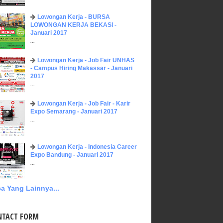
Lowongan Kerja - BURSA
LOWONGAN KERJA BEKASI -
Januari 2017
...
Lowongan Kerja - Job Fair UNHAS
- Campus Hiring Makassar - Januari
2017
...
Lowongan Kerja - Job Fair - Karir
Expo Semarang - Januari 2017
...
Lowongan Kerja - Indonesia Career
Expo Bandung - Januari 2017
...
a Yang Lainnya...
NTACT FORM