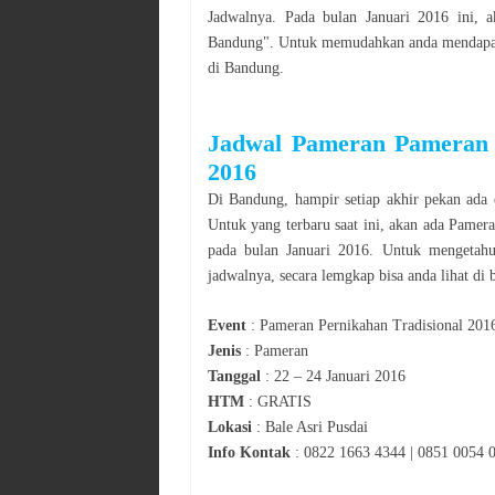
Jadwalnya. Pada bulan
Januari
2016
ini, a
Bandung
". Untuk memudahkan anda mendapatk
di
Bandung
.
Jadwal
Pameran
Pameran 
2016
Di
Bandung
, hampir setiap akhir pekan ada 
Untuk yang terbaru saat ini, akan ada
Pamer
pada bulan
Januari
2016
. Untuk mengetahu
jadwalnya, secara lemgkap bisa anda lihat di 
Event
:
Pameran Pernikahan Tradisional 201
Jenis
:
Pameran
Tanggal
:
22 – 24 Januari 2016
HTM
:
GRATIS
Lokasi
:
Bale Asri Pusdai
Info Kontak
:
0822 1663 4344 | 0851 0054 