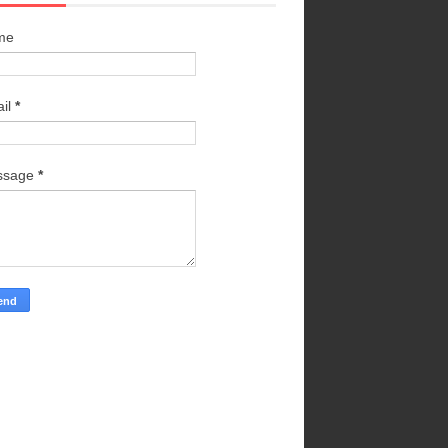
me
il
*
ssage
*