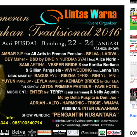
Bac
CO