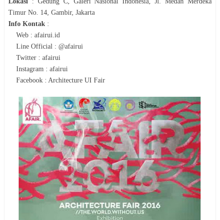
Lokasi
:
Gedung C, Galeri Nasional Indonesia, Jl. Medan Merdeka
Timur No. 14, Gambir, Jakarta
Info Kontak
:
Web : afairui.id
Line Official : @afairui
Twitter : afairui
Instagram : afairui
Facebook : Architecture UI Fair