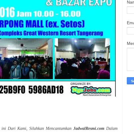
Na
Ema
Me
r ini Dari Kami, Silahkan Mencantumkan
JadwalResmi.com
Dalam