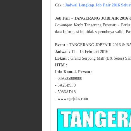
Cek :
Jadwal
Lengkap Job Fair 2016 Selur
Job Fair -
TANGERANG JOBFAIR 2016 &
Lowongan Kerja
Tangerang
Februari
- Perlu
data Informasi ini tidak sepenuhnya valid. P
Event :
TANGERANG JOBFAIR 2016 & BA
Jadwal :
11 – 13 Februari 2016
Lokasi :
Grand Serpong Mall (EX Setos) Sam
HTM :
Info Kontak Person :
- 089505009000
- 5A25B9F0
- 5986AD18
- www.ngejobs.com