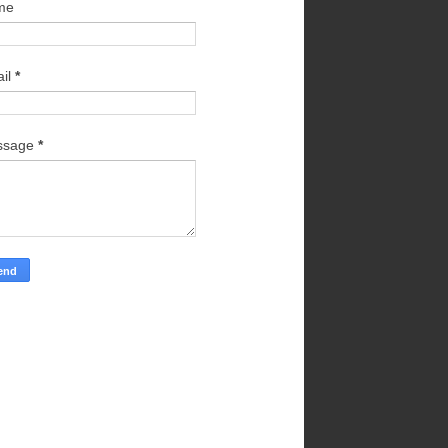
me
il
*
ssage
*