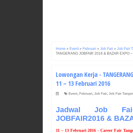
Home
»
Event
»
Februari
»
Job Fair
»
Job Fair 
TANGERANG JOBFAIR 2016 & BAZAR EXPO – Tan
Lowongan Kerja - TANGERANG 
11 – 13 Februari 2016
Event
,
Februari
,
Job Fair
,
Job Fair Tange
Jadwal Job Fai
JOBFAIR2016 & BAZA
11 – 13 Februari 2016
- Career Fair
Tang