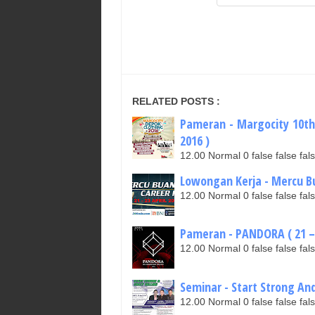
RELATED POSTS :
Pameran - Margocity 10th 
2016 )
12.00 Normal 0 false false 
Lowongan Kerja - Mercu Bua
12.00 Normal 0 false false 
Pameran - PANDORA ( 21 – 3
12.00 Normal 0 false false 
Seminar - Start Strong And 
12.00 Normal 0 false false 