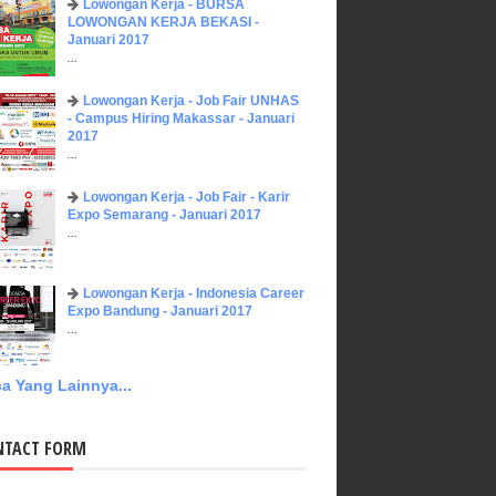
Lowongan Kerja - BURSA
LOWONGAN KERJA BEKASI -
Januari 2017
...
Lowongan Kerja - Job Fair UNHAS
- Campus Hiring Makassar - Januari
2017
...
Lowongan Kerja - Job Fair - Karir
Expo Semarang - Januari 2017
...
Lowongan Kerja - Indonesia Career
Expo Bandung - Januari 2017
...
a Yang Lainnya...
NTACT FORM