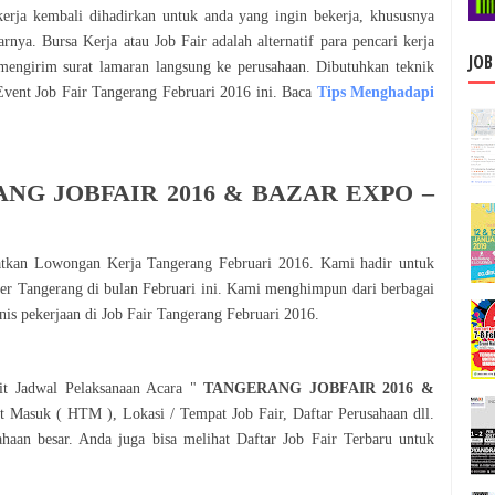
erja kembali dihadirkan untuk anda yang ingin bekerja, khususnya
rnya. Bursa Kerja atau Job Fair adalah alternatif para pencari kerja
JOB
mengirim surat lamaran langsung ke perusahaan. Dibutuhkan teknik
Event Job Fair
Tangerang
Februari
2016
ini. Baca
Tips Menghadapi
NG JOBFAIR 2016 & BAZAR EXPO –
atkan Lowongan Kerja
Tangerang
Februari
2016
. Kami hadir untuk
ker
Tangerang
di bulan
Februari
ini. Kami menghimpun dari berbagai
nis pekerjaan di Job Fair
Tangerang
Februari
2016
.
ait Jadwal Pelaksanaan Acara "
TANGERANG JOBFAIR 2016 &
t Masuk ( HTM ), Lokasi / Tempat Job Fair, Daftar Perusahaan dll.
ahaan besar. Anda juga bisa melihat Daftar Job Fair Terbaru untuk