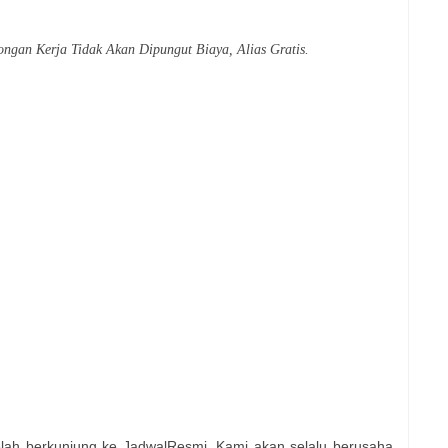
ongan Kerja Tidak Akan Dipungut Biaya, Alias Gratis.
elah berkunjung ke JadwalResmi, Kami akan selalu berusaha