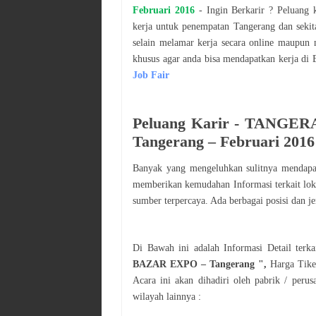
Februari
2016
- Ingin Berkarir ? Peluang k
kerja untuk penempatan
Tangerang
dan sekita
selain melamar kerja secara online maupun 
khusus agar anda bisa mendapatkan kerja di 
Job Fair
Peluang Karir -
TANGERA
Tangerang
–
Februari
2016
Banyak yang mengeluhkan sulitnya mendap
memberikan kemudahan Informasi terkait lo
sumber terpercaya. Ada berbagai posisi dan je
Di Bawah ini adalah Informasi Detail terk
BAZAR EXPO – Tangerang
",
Harga Tike
Acara ini akan dihadiri oleh pabrik / perus
wilayah lainnya :