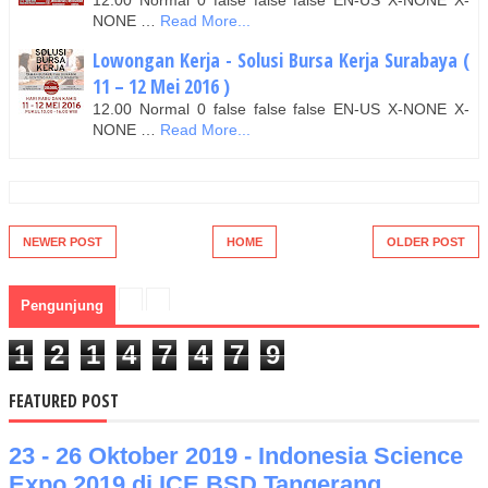
12.00 Normal 0 false false false EN-US X-NONE X-
NONE …
Read More...
Lowongan Kerja - Solusi Bursa Kerja Surabaya (
11 – 12 Mei 2016 )
12.00 Normal 0 false false false EN-US X-NONE X-
NONE …
Read More...
NEWER POST
HOME
OLDER POST
Pengunjung
1
2
1
4
7
4
7
9
FEATURED POST
23 - 26 Oktober 2019 - Indonesia Science
Expo 2019 di ICE BSD Tangerang