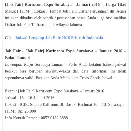
[Job Fair] Karir.com Expo Surabaya – Januari 2016
",
Harga Tiket
Masuk ( HTM ), Lokasi / Tempat Job Fair, Daftar Perusahaan dll. Acara
ini akan dihadiri oleh pabrik / perusahaan besar. Anda juga bisa melihat
Daftar Job Fair Terbaru untuk wilayah lainnya :
Cek :
Jadwal
Lengkap Job Fair 2016 Seluruh Indonesia
Job Fair -
[Job Fair] Karir.com Expo Surabaya – Januari 2016
–
Bulan
Januari
Lowongan Kerja
Surabaya
Januari
- Perlu Anda ketahui bahwa jadwal
berikut bisa berubah sewaktu-waktu dan data Informasi ini tidak
sepenuhnya valid. Pastikan Anda Melakukan Cross Check Jadwal.
Event :
[Job Fair] Karir.com Expo Surabaya – Januari 2016
Jadwal :
15 – 16 Januari 2016
Lokasi :
ICBC Square Ballroom, Jl. Basuki Rachmat 16 – 18, Surabaya
HTM :
Rp. 25.000
Info Kontak Person :
0852 0182 3888