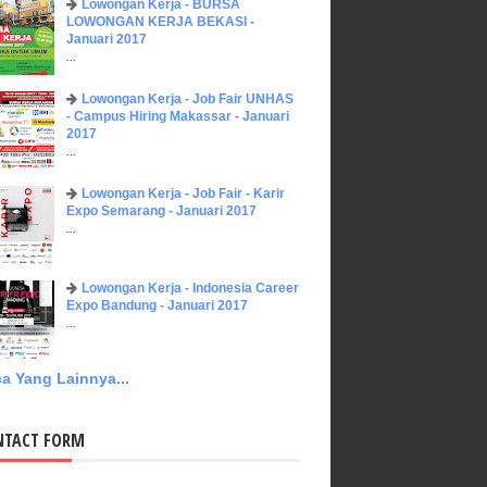
Lowongan Kerja - BURSA
LOWONGAN KERJA BEKASI -
Januari 2017
...
Lowongan Kerja - Job Fair UNHAS
- Campus Hiring Makassar - Januari
2017
...
Lowongan Kerja - Job Fair - Karir
Expo Semarang - Januari 2017
...
Lowongan Kerja - Indonesia Career
Expo Bandung - Januari 2017
...
a Yang Lainnya...
NTACT FORM