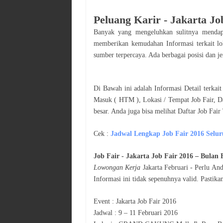
Peluang Karir -
Jakarta Jo
Banyak yang mengeluhkan sulitnya mend
memberikan kemudahan Informasi terkait l
sumber terpercaya. Ada berbagai posisi dan je
Di Bawah ini adalah Informasi Detail terkai
Masuk ( HTM ), Lokasi / Tempat Job Fair, Daf
besar. Anda juga bisa melihat Daftar Job Fair
Cek :
Jadwal
Lengkap Job Fair 2016 Selur
Job Fair -
Jakarta Job Fair 2016
– Bulan
Lowongan Kerja
Jakarta
Februari
- Perlu And
Informasi ini tidak sepenuhnya valid. Pasti
Event :
Jakarta Job Fair 2016
Jadwal :
9 – 11 Februari 2016