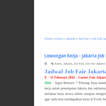
Home
»
Event
»
Jakarta
»
Job Fair
»
Job Fair Ja
Lowongan Kerja - Jakarta Job F
Event
,
Jakarta
,
Job Fair
,
Job Fair Jakarta
Jadwal Job Fair
Jakart
9 – 11 Februari 2016
- Career Fair
Jakart
2016
- Ingin Berkarir ? Peluang kerja kemb
kerja untuk penempatan
Jakarta
dan sekitarnya
melamar kerja secara online maupun mengiri
agar anda bisa mendapatkan kerja di Event J