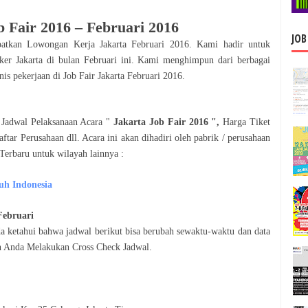
b Fair 2016
–
Februari
2016
JOB
apatkan Lowongan Kerja
Jakarta
Februari
2016
. Kami hadir untuk
oker
Jakarta
di bulan
Februari
ini. Kami menghimpun dari berbagai
nis pekerjaan di Job Fair
Jakarta
Februari
2016
.
t Jadwal Pelaksanaan Acara "
Jakarta Job Fair 2016
",
Harga Tiket
tar Perusahaan dll. Acara ini akan dihadiri oleh pabrik / perusahaan
 Terbaru untuk wilayah lainnya :
uh Indonesia
Februari
a ketahui bahwa jadwal berikut bisa berubah sewaktu-waktu dan data
kan Anda Melakukan Cross Check Jadwal.