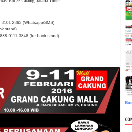
asi Km.25 Cakung, Jakarta Timur
12 8101 2863 (Whatsapp/SMS)
ok stand)
0888-0111-3848 (for book stand)
Bac
CO