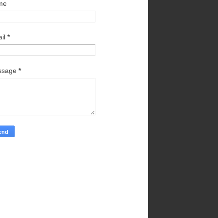
me
il
*
ssage
*