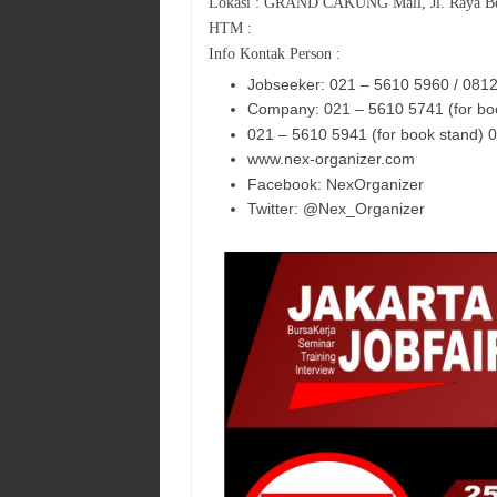
Lokasi :
GRAND CAKUNG Mall, Jl. Raya Bek
HTM :
Info Kontak Person :
Jobseeker: 021 – 5610 5960 / 08
Company: 021 – 5610 5741 (for bo
021 – 5610 5941 (for book stand) 
www.nex-organizer.com
Facebook: NexOrganizer
Twitter: @Nex_Organizer