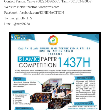
Contact Person: Yahya (082234896586)/ Tami (081703493039)
Website: kiakiniinaction.wordpress.com
Facebook: facebook.com/KINIINACTION
Twitter: @KINIITS
Line : @zzp9923o