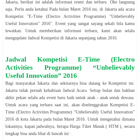
Jakarta
, berikut ini adalah informasi resmi dan terbaru. Oke langsung
saja, Perlu anda ketahui Pada bulan
Maret 2016
ini, di
Jakarta
ada acara
Kompetisi
"
E-Time (Electro Activities Programme) “Unbelievably
Useful Innovation” 2016
". Event yang sangat sayang sekali bila kamu
lewatkan. Untuk memberikan informasi terbaru, kami akan selalu
mengupdate Jadwal
Kompetisi
di
Jakarta
sepanjang tahun
2016
.
Jadwal
Kompetisi
E-Time (Electro
Activities Programme) “Unbelievably
Useful Innovation” 2016
Bagi masyarakat
Jakarta
dan sekitarnya bisa datang ke
Kompetisi
ini.
Jakarta
tidak pernah kehabisan Jadwal Acara. Setiap bulan dan bakhan
akhir pekan selalu ada event baru baik untuk anak - anak untuk dewasa.
Untuk acara yang terbaru saat ini, akan diselenggrakan
Kompetisi
E-
Time (Electro Activities Programme) “Unbelievably Useful Innovation”
2016
di kota
Jakarta
pada bulan
Maret 2016
. Untuk mengetahui dimana
lokasinya, kapan jadwalnya, berapa Harga Tiket Masuk ( HTM ), secara
lengkap bisa anda lihat di bawah ini :