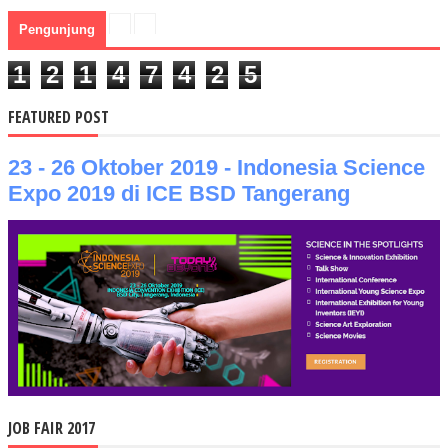
Pengunjung
1
2
1
4
7
4
2
5
FEATURED POST
23 - 26 Oktober 2019 - Indonesia Science
Expo 2019 di ICE BSD Tangerang
JOB FAIR 2017