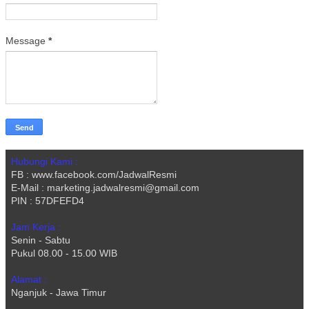
Message
*
Hubungi Kami :
FB : www.facebook.com/JadwalResmi
E-Mail : marketing.jadwalresmi@gmail.com
PIN : 57DFEFD4
Jam Kerja :
Senin - Sabtu
Pukul 08.00 - 15.00 WIB
Alamat :
Nganjuk - Jawa Timur