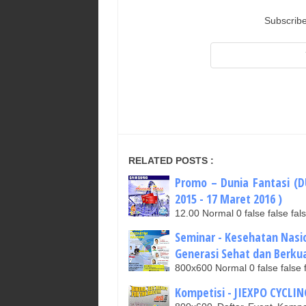
Subscribe
RELATED POSTS :
Promo – Dunia Fantasi (
2015 - 17 Maret 2016 )
12.00 Normal 0 false false 
Seminar - Kesehatan Nasi
Generasi Sehat dan Berkual
800x600 Normal 0 false fal
Kompetisi - JIEXPO CYCLIN