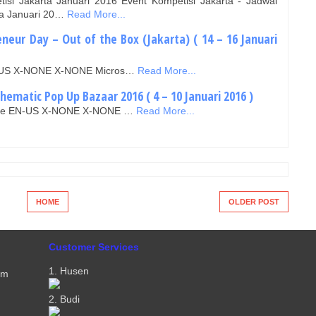
isi Jakarta Januari 2016 Event Kompetisi Jakarta - Jadwal
ta Januari 20…
Read More...
neur Day – Out of the Box (Jakarta) ( 14 – 16 Januari
EN-US X-NONE X-NONE Micros…
Read More...
ematic Pop Up Bazaar 2016 ( 4 – 10 Januari 2016 )
false EN-US X-NONE X-NONE …
Read More...
HOME
OLDER POST
Customer Services
1. Husen
om
2. Budi