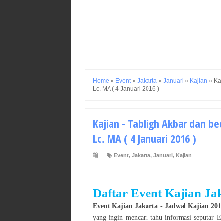
Home
»
Event
»
Jakarta
»
Januari
»
Kajian
»
Ka
Lc. MA ( 4 Januari 2016 )
Kajian - Tabligh Akbar dan b
Lc. MA ( 4 Januari 2016 )
Event
,
Jakarta
,
Januari
,
Kajian
Daftar Event
Kajian
Ja
Event
Kajian
Jakarta
- Jadwal
Kajian
20
yang ingin mencari tahu informasi seputar 