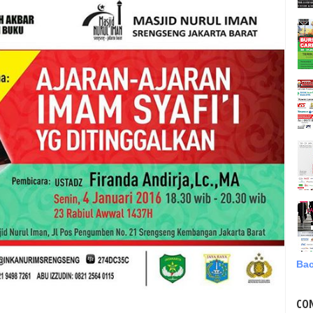
Bac
CO