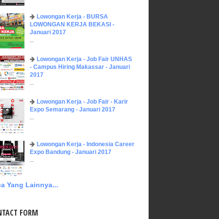
Lowongan Kerja - BURSA
LOWONGAN KERJA BEKASI -
Januari 2017
...
Lowongan Kerja - Job Fair UNHAS
- Campus Hiring Makassar - Januari
2017
...
Lowongan Kerja - Job Fair - Karir
Expo Semarang - Januari 2017
...
Lowongan Kerja - Indonesia Career
Expo Bandung - Januari 2017
...
a Yang Lainnya...
NTACT FORM