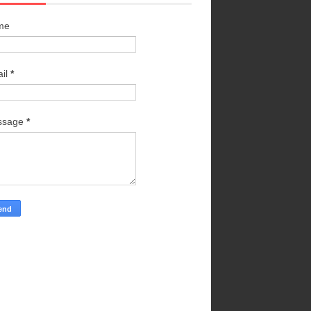
me
il
*
ssage
*