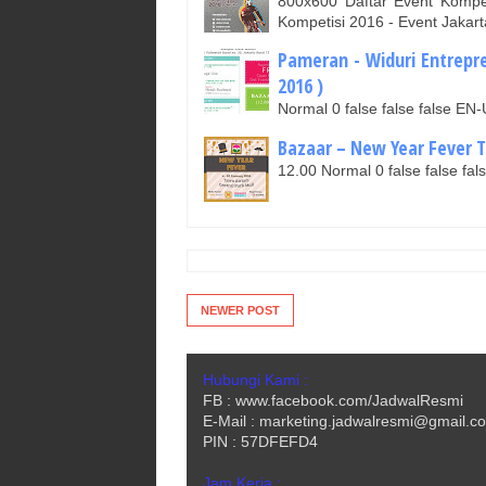
800x600 Daftar Event Kompet
Kompetisi 2016 - Event Jakar
Pameran - Widuri Entrepre
2016 )
Normal 0 false false false 
Bazaar – New Year Fever Th
12.00 Normal 0 false false 
NEWER POST
Hubungi Kami :
FB : www.facebook.com/JadwalResmi
E-Mail : marketing.jadwalresmi@gmail.c
PIN : 57DFEFD4
Jam Kerja :