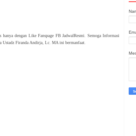
Na
Ema
tis hanya dengan Like Fanspage FB JadwalResmi. Semoga Informasi
a Ustadz Firanda Andirja, Lc. MA
ini bermanfaat.
Me