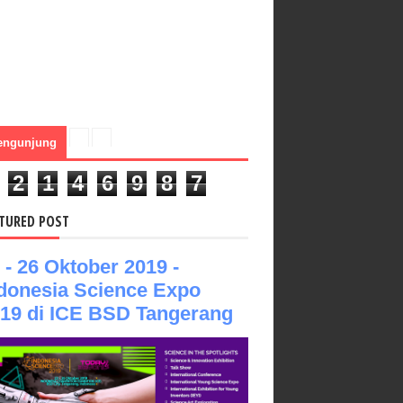
engunjung
2
1
4
6
9
8
7
TURED POST
 - 26 Oktober 2019 -
donesia Science Expo
19 di ICE BSD Tangerang