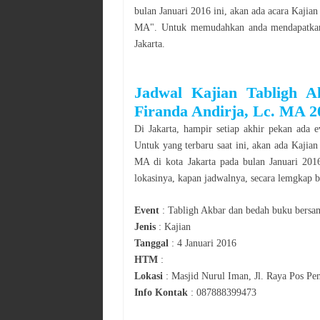
bulan
Januari
2016
ini, akan ada acara
Kajian
MA
". Untuk memudahkan anda mendapatkan 
Jakarta
.
Jadwal
Kajian
Tabligh 
Firanda Andirja, Lc. MA
2
Di
Jakarta
, hampir setiap akhir pekan ada e
Untuk yang terbaru saat ini, akan ada
Kajian
MA
di kota
Jakarta
pada bulan
Januari
201
lokasinya, kapan jadwalnya, secara lemgkap bi
Event
:
Tabligh Akbar dan bedah buku bersa
Jenis
:
Kajian
Tanggal
:
4 Januari 2016
HTM
:
Lokasi
:
Masjid Nurul Iman, Jl. Raya Pos P
Info Kontak
:
087888399473