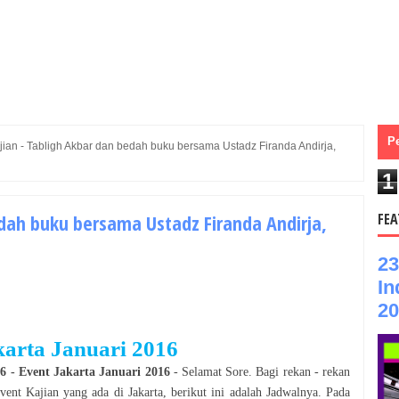
P
jian - Tabligh Akbar dan bedah buku bersama Ustadz Firanda Andirja,
1
edah buku bersama Ustadz Firanda Andirja,
FEA
23
In
20
karta
Januari
2016
16
- Event
Jakarta
Januari
2016
- Selamat
Sore
. Bagi rekan - rekan
Event
Kajian
yang ada di
Jakarta
, berikut ini adalah Jadwalnya. Pada