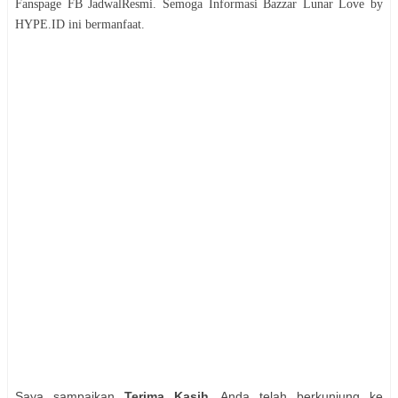
Fanspage FB JadwalResmi. Semoga Informasi
Bazzar
Lunar Love by
HYPE.ID
ini bermanfaat.
Saya sampaikan
Terima Kasih
, Anda telah berkunjung ke