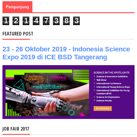
Pengunjung
1
2
1
4
7
3
8
3
FEATURED POST
23 - 26 Oktober 2019 - Indonesia Science
Expo 2019 di ICE BSD Tangerang
JOB FAIR 2017