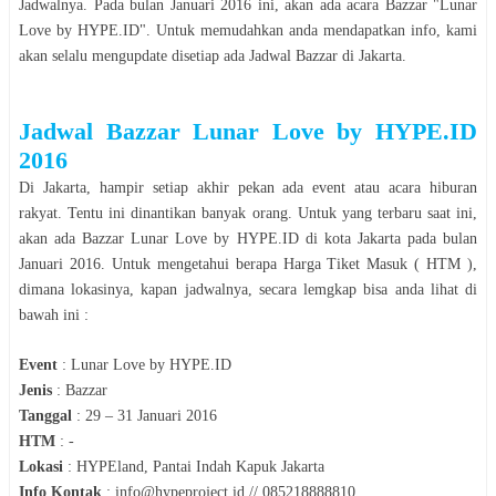
Jadwalnya. Pada bulan
Januari
2016
ini, akan ada acara
Bazzar
"
Lunar
Love by HYPE.ID
". Untuk memudahkan anda mendapatkan info, kami
akan selalu mengupdate disetiap ada Jadwal
Bazzar
di
Jakarta
.
Jadwal
Bazzar
Lunar Love by HYPE.ID
2016
Di
Jakarta
, hampir setiap akhir pekan ada event atau acara hiburan
rakyat. Tentu ini dinantikan banyak orang. Untuk yang terbaru saat ini,
akan ada
Bazzar
Lunar Love by HYPE.ID
di kota
Jakarta
pada bulan
Januari
2016
. Untuk mengetahui berapa Harga Tiket Masuk ( HTM ),
dimana lokasinya, kapan jadwalnya, secara lemgkap bisa anda lihat di
bawah ini :
Event
:
Lunar Love by HYPE.ID
Jenis
:
Bazzar
Tanggal
:
29 – 31 Januari 2016
HTM
:
-
Lokasi
:
HYPEland, Pantai Indah Kapuk Jakarta
Info Kontak
:
info@hypeproject.id // 085218888810