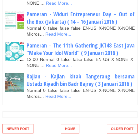
NONE …
Read More...
Pameran - Widuri Entrepreneur Day – Out of
the Box (Jakarta) ( 14 – 16 Januari 2016 )
Normal 0 false false false EN-US X-NONE X-NONE
Micros…
Read More...
Pameran – The 11th Gathering JKT48 East Java
“Make Your Idol World” ( 9 Januari 2016 )
12.00 Normal 0 false false false EN-US X-NONE X-
NONE …
Read More...
Kajian - Kajian kitab Tangerang bersama
Ustadz Riyadh bin Badr Bajrey ( 3 Januari 2016 )
Normal 0 false false false EN-US X-NONE X-NONE
Micros…
Read More...
NEWER POST
HOME
OLDER POST