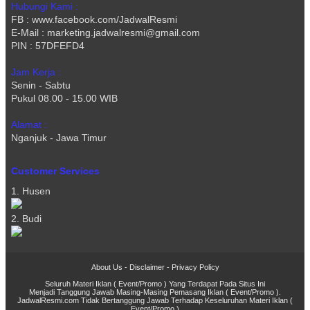
Hubungi Kami :
FB : www.facebook.com/JadwalResmi
E-Mail : marketing.jadwalresmi@gmail.com
PIN : 57DFEFD4
Jam Kerja :
Senin - Sabtu
Pukul 08.00 - 15.00 WIB
Alamat :
Nganjuk - Jawa Timur
Customer Services
1. Husen
2. Budi
About Us
-
Disclaimer
-
Privacy Policy
Seluruh Materi Iklan ( Event/Promo ) Yang Terdapat Pada Situs Ini
Menjadi Tanggung Jawab Masing-Masing Pemasang Iklan ( Event/Promo ).
JadwalResmi.com Tidak Bertanggung Jawab Terhadap Keseluruhan Materi Iklan (
Event/Promo )