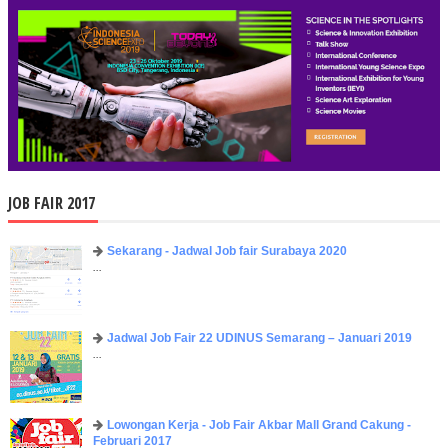
JOB FAIR 2017
Sekarang - Jadwal Job fair Surabaya 2020
...
Jadwal Job Fair 22 UDINUS Semarang – Januari 2019
...
Lowongan Kerja - Job Fair ​Akbar ​Mall Grand Cakung -
Februari 2017