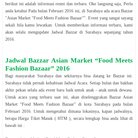
berikut ini adalah informasi resmi dan terbaru. Oke langsung saja, Perlu
anda ketahui Pada bulan
Februari
2016
ini, di
Surabaya
ada acara
Bazzar
"
Asian Market “Food Meets Fashion Bazaar”
". Event yang sangat sayang
sekali bila kamu lewatkan. Untuk memberikan informasi terbaru, kami
akan selalu mengupdate Jadwal
Bazzar
di
Surabaya
sepanjang tahun
2016
.
Jadwal
Bazzar
Asian Market “Food Meets
Fashion Bazaar”
2016
Bagi masyarakat
Surabaya
dan sekitarnya bisa datang ke
Bazzar
ini.
Surabaya
tidak pernah kehabisan Jadwal Acara. Setiap bulan dan bakhan
akhir pekan selalu ada event baru baik untuk anak - anak untuk dewasa.
Untuk acara yang terbaru saat ini, akan diselenggrakan
Bazzar
Asian
Market “Food Meets Fashion Bazaar”
di kota
Surabaya
pada bulan
Februari
2016
. Untuk mengetahui dimana lokasinya, kapan jadwalnya,
berapa Harga Tiket Masuk ( HTM ), secara lemgkap bisa anda lihat di
bawah ini :