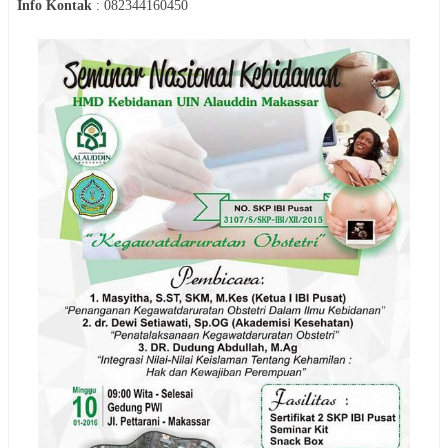
Info Kontak
:
082344160450