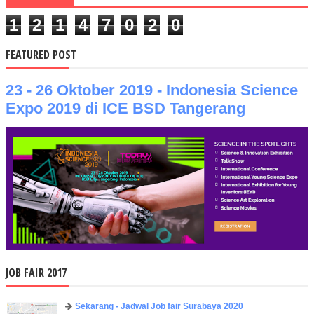
1
2
1
4
7
0
2
0
FEATURED POST
23 - 26 Oktober 2019 - Indonesia Science
Expo 2019 di ICE BSD Tangerang
JOB FAIR 2017
Sekarang - Jadwal Job fair Surabaya 2020