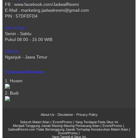
FB : www.facebook.com/JadwalResmi
E-Mail : marketing.jadwalresmi@gmail.com
PIN : 57DFEFD4
Jam Kerja :
Senin - Sabtu
Pukul 08.00 - 15.00 WIB
Alamat :
Nganjuk - Jawa Timur
Customer Services
1. Husen
2. Budi
About Us
-
Disclaimer
-
Privacy Policy
Seluruh Materi Iklan ( Event/Promo ) Yang Terdapat Pada Situs Ini
Menjadi Tanggung Jawab Masing-Masing Pemasang Iklan ( Event/Promo ).
JadwalResmi.com Tidak Bertanggung Jawab Terhadap Keseluruhan Materi Iklan (
Event/Promo )
Yang Tampil di Situs Ini.