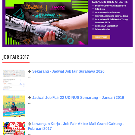
JOB FAIR 2017
Sekarang - Jadwal Job fair Surabaya 2020
...
Jadwal Job Fair 22 UDINUS Semarang – Januari 2019
...
Lowongan Kerja - Job Fair ​Akbar ​Mall Grand Cakung -
Februari 2017
...