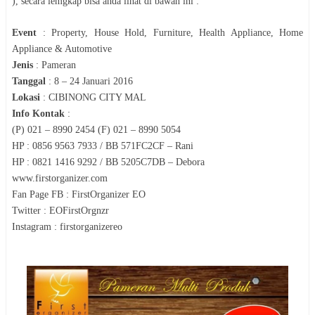
), secara lemgkap bisa anda lihat di bawah ini :
Event
:
Property, House Hold, Furniture, Health Appliance, Home
Appliance & Automotive
Jenis
:
Pameran
Tanggal
:
8 – 24 Januari 2016
Lokasi
:
CIBINONG CITY MAL
Info Kontak
:
(P) 021 – 8990 2454 (F) 021 – 8990 5054
HP : 0856 9563 7933 / BB 571FC2CF – Rani
HP : 0821 1416 9292 / BB 5205C7DB – Debora
www.firstorganizer.com
Fan Page FB : FirstOrganizer EO
Twitter : EOFirstOrgnzr
Instagram : firstorganizereo