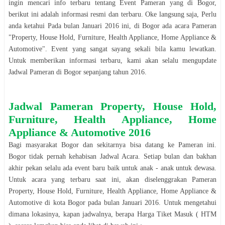
ingin mencari info terbaru tentang Event
Pameran
yang di
Bogor
,
berikut ini adalah informasi resmi dan terbaru. Oke langsung saja, Perlu
anda ketahui Pada bulan
Januari
2016
ini, di
Bogor
ada acara
Pameran
"
Property, House Hold, Furniture, Health Appliance, Home Appliance &
Automotive
". Event yang sangat sayang sekali bila kamu lewatkan.
Untuk memberikan informasi terbaru, kami akan selalu mengupdate
Jadwal
Pameran
di
Bogor
sepanjang tahun
2016
.
Jadwal
Pameran
Property, House Hold,
Furniture, Health Appliance, Home
Appliance & Automotive
2016
Bagi masyarakat
Bogor
dan sekitarnya bisa datang ke
Pameran
ini.
Bogor
tidak pernah kehabisan Jadwal Acara. Setiap bulan dan bakhan
akhir pekan selalu ada event baru baik untuk anak - anak untuk dewasa.
Untuk acara yang terbaru saat ini, akan diselenggrakan
Pameran
Property, House Hold, Furniture, Health Appliance, Home Appliance &
Automotive
di kota
Bogor
pada bulan
Januari
2016
. Untuk mengetahui
dimana lokasinya, kapan jadwalnya, berapa Harga Tiket Masuk ( HTM