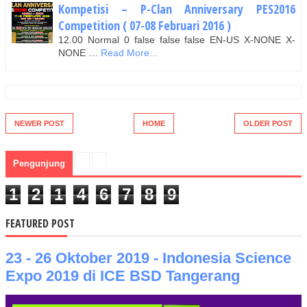
Kompetisi – P-Clan Anniversary PES2016
Competition ( 07-08 Februari 2016 )
12.00 Normal 0 false false false EN-US X-NONE X-
NONE …
Read More...
NEWER POST
HOME
OLDER POST
Pengunjung
1
2
1
4
6
7
8
9
FEATURED POST
23 - 26 Oktober 2019 - Indonesia Science
Expo 2019 di ICE BSD Tangerang