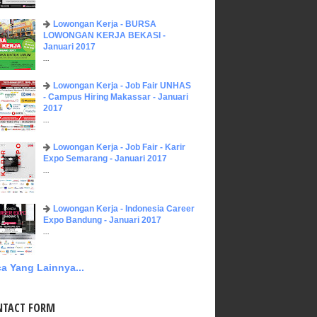
Lowongan Kerja - BURSA
LOWONGAN KERJA BEKASI -
Januari 2017
...
Lowongan Kerja - Job Fair UNHAS
- Campus Hiring Makassar - Januari
2017
...
Lowongan Kerja - Job Fair - Karir
Expo Semarang - Januari 2017
...
Lowongan Kerja - Indonesia Career
Expo Bandung - Januari 2017
...
a Yang Lainnya...
NTACT FORM