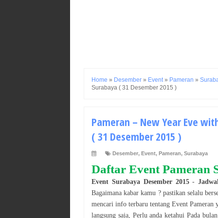
Home
»
Desember
»
Event
»
Pameran
»
Surab
Surabaya ( 31 Desember 2015 )
Pameran – New Year Eve with
( 31 Desember 2015 )
Desember
,
Event
,
Pameran
,
Surabaya
Daftar Event
Pameran
Event
Surabaya
Desember
2015
-
Jadw
Bagaimana kabar kamu ? pastikan selalu bers
mencari info terbaru tentang Event
Pameran
langsung saja, Perlu anda ketahui Pada bula