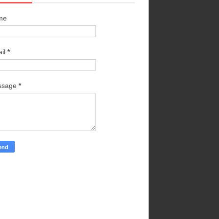
me
il
*
ssage
*