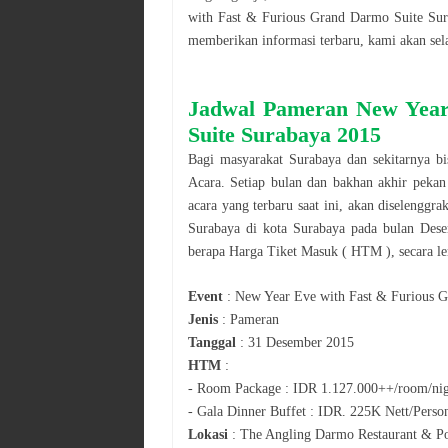
with Fast & Furious Grand Darmo Suite Su
memberikan informasi terbaru, kami akan se
Jadwal
Pameran
New Year
Suite Surabaya 2015
Bagi masyarakat
Surabaya
dan sekitarnya b
Acara. Setiap bulan dan bakhan akhir pekan
acara yang terbaru saat ini, akan diselenggr
Surabaya
di kota
Surabaya
pada bulan
Dese
berapa Harga Tiket Masuk ( HTM ), secara lem
Event
:
New Year Eve with Fast & Furious 
Jenis
:
Pameran
Tanggal
:
31 Desember 2015
HTM
:
-
Room Package : IDR 1.127.000++/room/ni
-
Gala Dinner Buffet : IDR. 225K Nett/Perso
Lokasi
:
The Angling Darmo Restaurant & Po