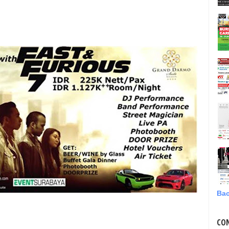
Bac
CO