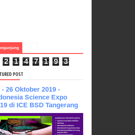
engunjung
2
1
4
7
1
9
3
TURED POST
 - 26 Oktober 2019 -
donesia Science Expo
19 di ICE BSD Tangerang