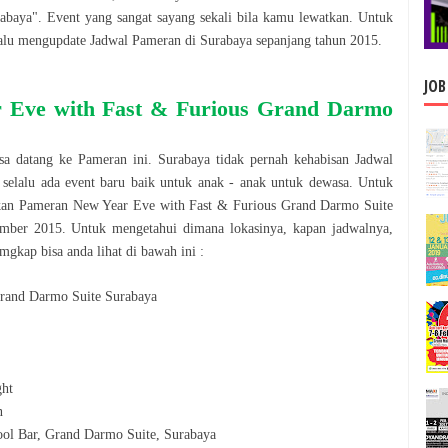
rabaya
". Event yang sangat sayang sekali bila kamu lewatkan. Untuk
lalu mengupdate Jadwal
Pameran
di
Surabaya
sepanjang tahun
2015
.
JOB
 Eve with Fast & Furious Grand Darmo
isa datang ke
Pameran
ini.
Surabaya
tidak pernah kehabisan Jadwal
 selalu ada event baru baik untuk anak - anak untuk dewasa. Untuk
akan
Pameran
New Year Eve with Fast & Furious Grand Darmo Suite
mber 2015
. Untuk mengetahui dimana lokasinya, kapan jadwalnya,
gkap bisa anda lihat di bawah ini :
Grand Darmo Suite Surabaya
ght
n
ol Bar, Grand Darmo Suite, Surabaya