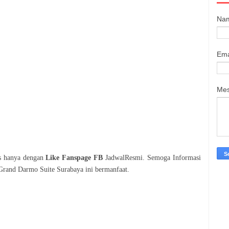
Na
Ema
Me
is hanya dengan
Like Fanspage FB
JadwalResmi. Semoga Informasi
Grand Darmo Suite Surabaya
ini bermanfaat.