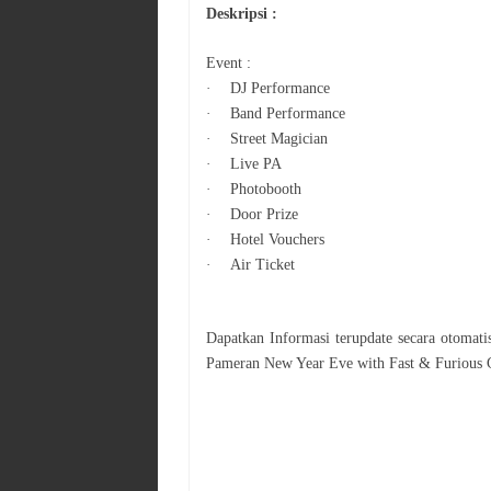
Deskripsi :
Event :
·
DJ Performance
·
Band Performance
·
Street Magician
·
Live PA
·
Photobooth
·
Door Prize
·
Hotel Vouchers
·
Air Ticket
Dapatkan Informasi terupdate secara otomat
Pameran
New Year Eve with Fast & Furious 