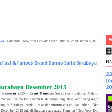
P
aya
»
Pameran – New Year Eve with Fast & Furious Grand Darmo Suite
1
 Fast & Furious Grand Darmo Suite Surabaya
FEA
23
In
Surabaya
Desember
2015
20
al
Pameran
2015
- Event
Pameran
Surabaya
-
Selamat
Malam
.
emangat. Terima kasih kamu telah berkunjung. Bagi kamu yang ingin
yang di
Surabaya
, berikut ini adalah informasi resmi dan terbaru. Oke
n
Desember 2015
ini, di
Surabaya
ada acara
Pameran
"
New Year Eve