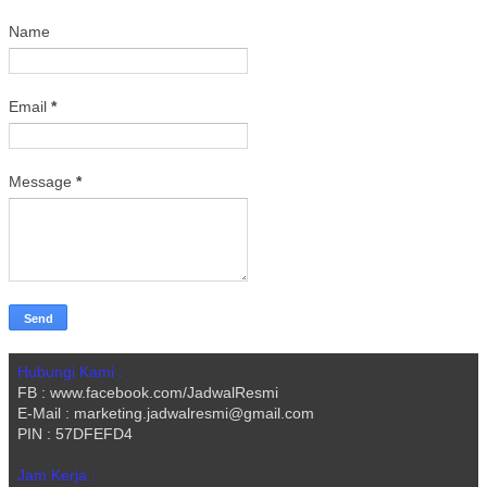
Name
Email
*
Message
*
Hubungi Kami :
FB : www.facebook.com/JadwalResmi
E-Mail : marketing.jadwalresmi@gmail.com
PIN : 57DFEFD4
Jam Kerja :