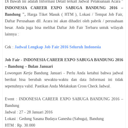
Di Bawah ini adalah Informasi Detail terkait Jadwal Pelaksanaan Acara "
INDONESIA CAREER EXPO SABUGA BANDUNG 2016 –
Bandung
",
Harga Tiket Masuk ( HTM ), Lokasi / Tempat Job Fair,
Daftar Perusahaan dll. Acara ini akan dihadiri oleh pabrik / perusahaan
besar. Anda juga bisa melihat Daftar Job Fair Terbaru untuk wilayah
lainnya :
Cek :
Jadwal
Lengkap Job Fair 2016 Seluruh Indonesia
Job Fair -
INDONESIA CAREER EXPO SABUGA BANDUNG 2016
– Bandung
– Bulan
Januari
Lowongan Kerja
Bandung
Januari
- Perlu Anda ketahui bahwa jadwal
berikut bisa berubah sewaktu-waktu dan data Informasi ini tidak
sepenuhnya valid. Pastikan Anda Melakukan Cross Check Jadwal.
Event :
INDONESIA CAREER EXPO SABUGA BANDUNG 2016 –
Bandung
Jadwal :
27 - 28 Januari 2016
Lokasi :
Gedung Sasana Budaya Ganesha (Sabuga), Bandung
HTM :
Rp.
3
0.000