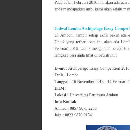
Pada bulan
Februari 2016
ini, akan ada acar
anda mendapatkan info, kami akan selalu men
Jadwal
Lomba Archipelago Essay Competi
Di
Ambon
, hampir setiap akhir pekan ada e
Untuk yang terbaru saat ini, akan ada
Lom
Februari 2016
. Untuk mengetahui berapa Har
lemgkap bisa anda lihat di bawah ini :
Event
:
Archipelago Essay Competition 2016
Jenis
:
Lomba
Tanggal
:
16 November 2015 - 14 Februari 
HTM
:
Lokasi
:
Universitas Pattimura Ambon
Info Kontak
:
Ahmad : 0857 9675 2238
Jaka : 0823 9870 0154