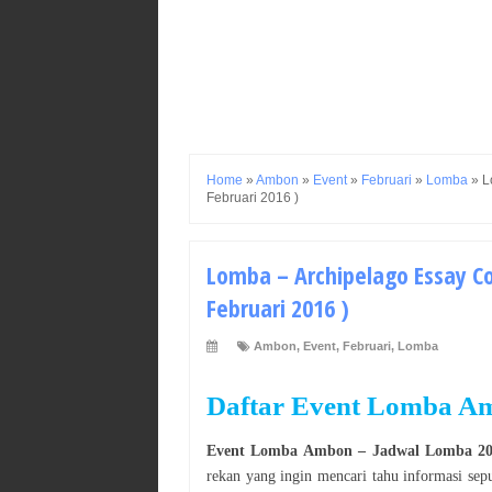
Home
»
Ambon
»
Event
»
Februari
»
Lomba
»
L
Februari 2016 )
Lomba – Archipelago Essay Co
Februari 2016 )
Ambon
,
Event
,
Februari
,
Lomba
Daftar Event Lomba Am
Event Lomba Ambon
–
Jadwal Lomba 2
rekan yang ingin mencari tahu informasi sep