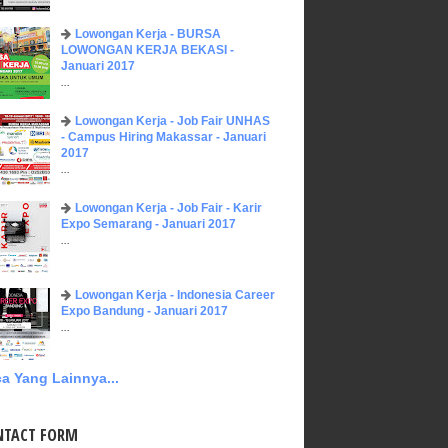
Lowongan Kerja - BURSA
LOWONGAN KERJA BEKASI -
Januari 2017
...
Lowongan Kerja - Job Fair UNHAS
- Campus Hiring Makassar - Januari
2017
...
Lowongan Kerja - Job Fair - Karir
Expo Semarang - Januari 2017
...
Lowongan Kerja - Indonesia Career
Expo Bandung - Januari 2017
...
a Yang Lainnya...
NTACT FORM