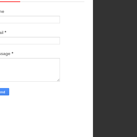
me
il
*
ssage
*