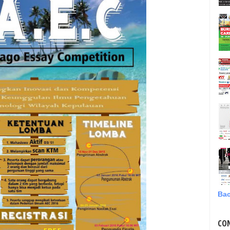
Bac
CO