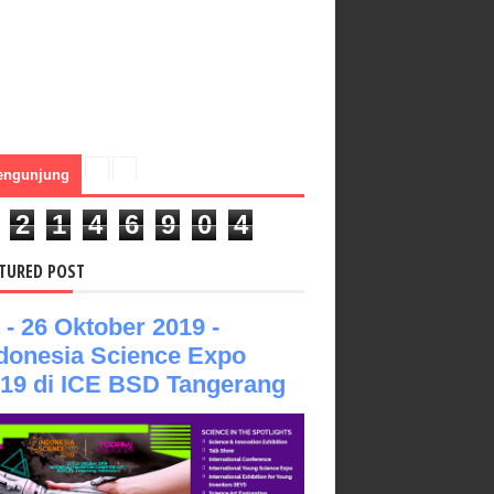
engunjung
2
1
4
6
9
0
4
TURED POST
 - 26 Oktober 2019 -
donesia Science Expo
19 di ICE BSD Tangerang