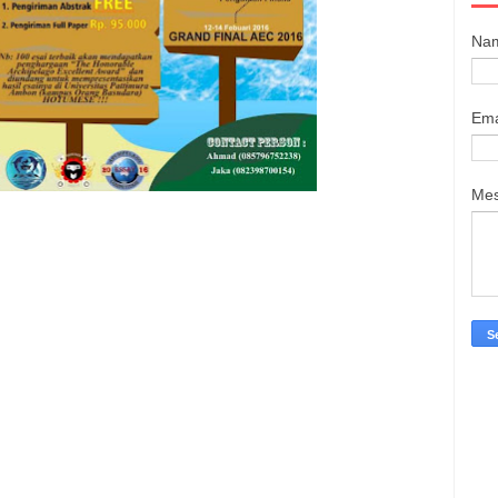
Na
Ema
Me