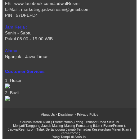
FB : www.facebook.com/JadwalResmi
E-Mail : marketing.jadwalresmi@gmail.com
PIN : 57DFEFD4
Jam Kerja :
Senin - Sabtu
Pukul 08.00 - 15.00 WIB
Alamat :
Nganjuk - Jawa Timur
Customer Services
1. Husen
2. Budi
About Us
-
Disclaimer
-
Privacy Policy
Seluruh Materi Iklan ( Event/Promo ) Yang Terdapat Pada Situs Ini
Menjadi Tanggung Jawab Masing-Masing Pemasang Iklan ( Event/Promo ).
JadwalResmi.com Tidak Bertanggung Jawab Terhadap Keseluruhan Materi Iklan (
Event/Promo )
Yang Tampil di Situs Ini.