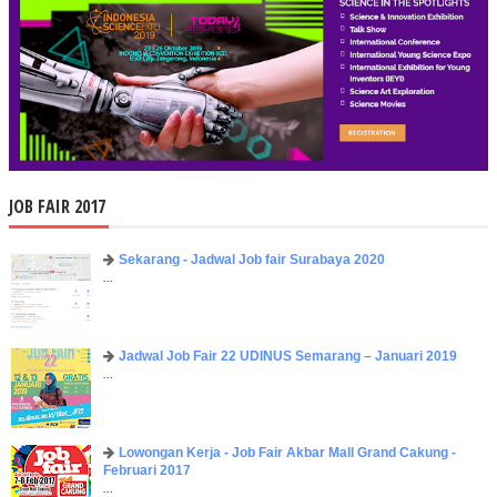
JOB FAIR 2017
Sekarang - Jadwal Job fair Surabaya 2020
...
Jadwal Job Fair 22 UDINUS Semarang – Januari 2019
...
Lowongan Kerja - Job Fair ​Akbar ​Mall Grand Cakung -
Februari 2017
...