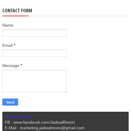
CONTACT FORM
Name
Email
*
Message
*
Hubungi Kami :
FB : www.facebook.com/JadwalResmi
E-Mail : marketing.jadwalresmi@gmail.com