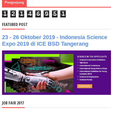
Pengunjung
1
2
1
4
6
9
5
1
FEATURED POST
23 - 26 Oktober 2019 - Indonesia Science
Expo 2019 di ICE BSD Tangerang
JOB FAIR 2017