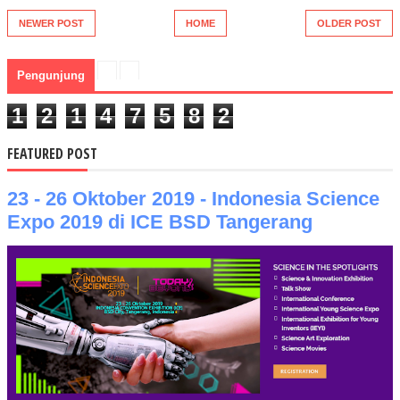
NEWER POST
HOME
OLDER POST
Pengunjung
1
2
1
4
7
5
8
2
FEATURED POST
23 - 26 Oktober 2019 - Indonesia Science
Expo 2019 di ICE BSD Tangerang