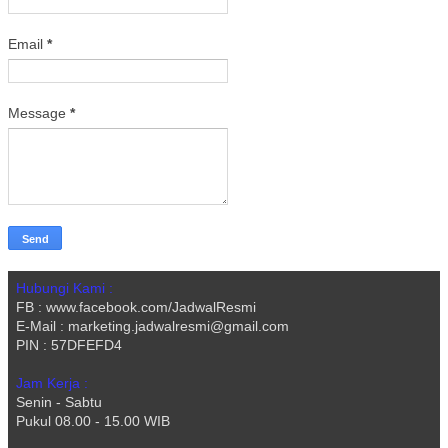
Email
*
Message
*
Hubungi Kami :
FB : www.facebook.com/JadwalResmi
E-Mail : marketing.jadwalresmi@gmail.com
PIN : 57DFEFD4
Jam Kerja :
Senin - Sabtu
Pukul 08.00 - 15.00 WIB