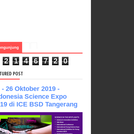
engunjung
2
1
4
6
7
2
0
TURED POST
 - 26 Oktober 2019 -
donesia Science Expo
19 di ICE BSD Tangerang