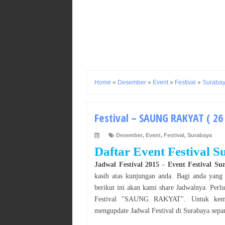
Home
»
Desember
»
Event
»
Festival
»
Suraba
Festival – SAUNG RAKYAT ( 26
Desember
,
Event
,
Festival
,
Surabaya
Daftar Event Festival 
Jadwal
Festival
2015
- Event
Festival
Su
kasih atas kunjungan anda. Bagi anda yang
berikut ini akan kami share Jadwalnya. Perl
Festival
"
SAUNG RAKYAT
". Untuk kem
mengupdate Jadwal
Festival
di
Surabaya
sepa