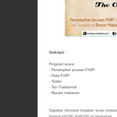
Deskripsi :
Program acara :
- Penampilan jurusan FISIP
- Duta FISIP
- Teater
- Tari Tradisional
- Bazaar makanan
Dapatkan Informasi terupdate secara otoma
Festival SAUNG RAKYAT
ini bermanfaat.