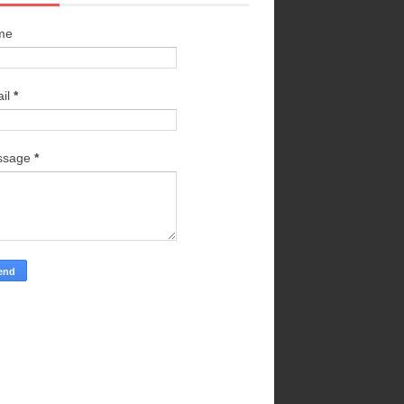
me
il
*
ssage
*