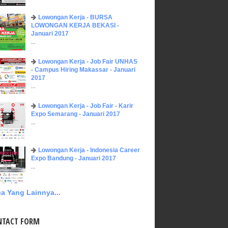
Lowongan Kerja - BURSA
LOWONGAN KERJA BEKASI -
Januari 2017
...
Lowongan Kerja - Job Fair UNHAS
- Campus Hiring Makassar - Januari
2017
...
Lowongan Kerja - Job Fair - Karir
Expo Semarang - Januari 2017
...
Lowongan Kerja - Indonesia Career
Expo Bandung - Januari 2017
...
a Yang Lainnya...
NTACT FORM