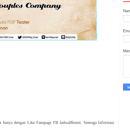
Na
Ema
Me
tis hanya dengan Like Fanspage FB JadwalResmi. Semoga Informasi