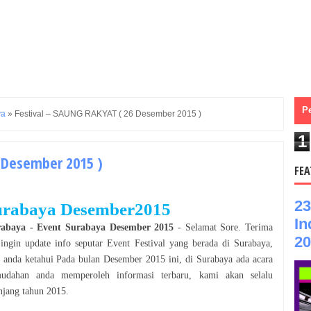
P
ya
»
Festival – SAUNG RAKYAT ( 26 Desember 2015 )
1
 Desember 2015 )
FEA
23
Surabaya Desember2015
In
rabaya
- Event
Surabaya Desember
2015
- Selamat
Sore
. Terima
20
 ingin update info seputar Event
Festival
yang
berada
di
Surabaya
,
u anda ketahui Pada bulan
Desember
2015
ini, di
Surabaya
ada acara
udahan anda memperoleh informasi terbaru, kami akan selalu
njang tahun
2015
.