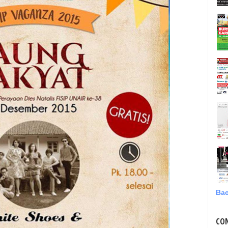
Bac
CO