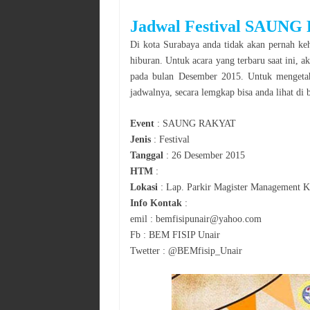
Jadwal
Festival SAUNG
Di kota
Surabaya
anda tidak akan pernah keh
hiburan. Untuk acara yang terbaru saat ini, 
pada bulan
Desember
2015
. Untuk mengeta
jadwalnya, secara lemgkap bisa anda lihat di 
Event
:
SAUNG RAKYAT
Jenis
:
Festival
Tanggal
:
26 Desember 2015
HTM
:
Lokasi
:
Lap. Parkir Magister Management
Info Kontak
:
emil : bemfisipunair@yahoo.com
Fb : BEM FISIP Unair
Twetter : @BEMfisip_Unair