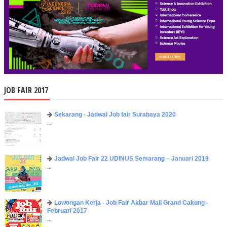
JOB FAIR 2017
Sekarang - Jadwal Job fair Surabaya 2020
...
Jadwal Job Fair 22 UDINUS Semarang – Januari 2019
...
Lowongan Kerja - Job Fair ​Akbar ​Mall Grand Cakung -
Februari 2017
...