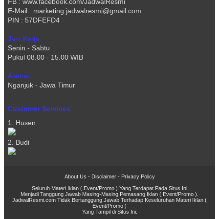
FB : www.facebook.com/JadwalResmi
E-Mail : marketing.jadwalresmi@gmail.com
PIN : 57DFEFD4
Jam Kerja :
Senin - Sabtu
Pukul 08.00 - 15.00 WIB
Alamat :
Nganjuk - Jawa Timur
Customer Services
1. Husen
2. Budi
About Us
-
Disclaimer
-
Privacy Policy
Seluruh Materi Iklan ( Event/Promo ) Yang Terdapat Pada Situs Ini
Menjadi Tanggung Jawab Masing-Masing Pemasang Iklan ( Event/Promo ).
JadwalResmi.com Tidak Bertanggung Jawab Terhadap Keseluruhan Materi Iklan (
Event/Promo )
Yang Tampil di Situs Ini.