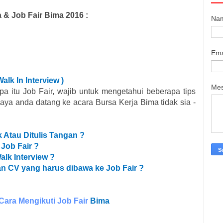
a & Job Fair
Bima
2016 :
Na
Ema
Walk In Interview )
Me
a itu Job Fair, wajib untuk mengetahui beberapa tips
paya anda datang ke acara Bursa Kerja
Bima
tidak sia -
k Atau Ditulis Tangan ?
 Job Fair ?
alk Interview ?
n CV yang harus dibawa ke Job Fair ?
 Cara Mengikuti Job Fair
Bima