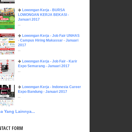
Lowongan Kerja - BURSA
LOWONGAN KERJA BEKASI -
Januari 2017
...
Lowongan Kerja - Job Fair UNHAS
- Campus Hiring Makassar - Januari
2017
...
Lowongan Kerja - Job Fair - Karir
Expo Semarang - Januari 2017
...
Lowongan Kerja - Indonesia Career
Expo Bandung - Januari 2017
...
a Yang Lainnya...
NTACT FORM