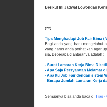
Berikut Ini Jadwal Lowongan Kerj
(zx)
Tips Menghadapi Job Fair
Bima
( 
Bagi anda yang baru mengetahui ap
yang harus anda perhatikan agar u
sia. Beberapa diantaranya adalah :
- Surat Lamaran Kerja
Bima
Diketi
- Apa Saja Persyaratan Melamar di
- Apa Itu Job Fair dengan sistem W
- Berapa Jumlah Lamaran Kerja da
Semuanya bisa anda baca di
Tips -