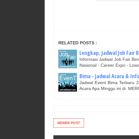
RELATED POSTS :
Lengkap, Jadwal Job Fair B
Informasi Jadwal Job Fair B
Nasional - Career Expo - L
Bima - Jadwal Acara & Inf
Jadwal Event Bima Terbaru
Acara Apa Minggu ini di ME
NEWER POST