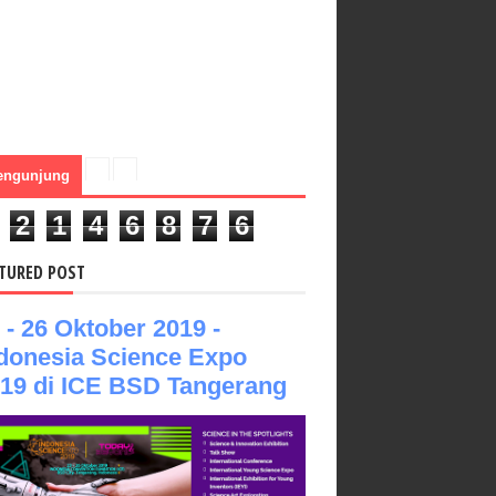
engunjung
2
1
4
6
8
7
6
TURED POST
 - 26 Oktober 2019 -
donesia Science Expo
19 di ICE BSD Tangerang