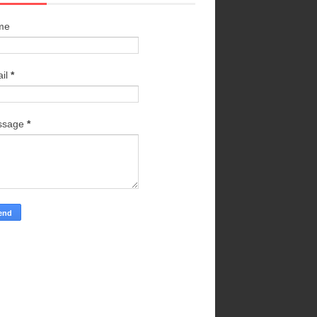
me
il
*
ssage
*