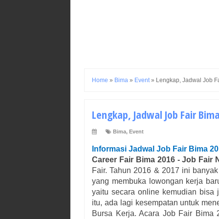
Home
»
Bima
»
Event
»
Lengkap, Jadwal Job Fa
Lengkap, Jadwal Job Fair Bima
Bima
,
Event
Informasi Jadwal Job Fair
Bima
20
Career Fair
Bima
2016 - Job Fair 
Fair. Tahun 2016 & 2017 ini banyak
yang membuka lowongan kerja baru
yaitu secara online kemudian bisa
itu, ada lagi kesempatan untuk mene
Bursa Kerja. Acara Job Fair
Bima
2