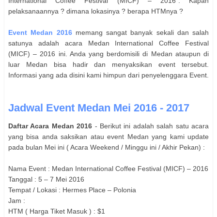
International Coffee Festival (MICF) – 2016
". Kapan
pelaksanaannya ? dimana lokasinya ? berapa HTMnya ?
Event
Medan
2016
memang sangat banyak sekali dan salah
satunya adalah acara
Medan International Coffee Festival
(MICF) – 2016
ini. Anda yang berdomisili di
Medan
ataupun di
luar
Medan
bisa hadir dan menyaksikan event tersebut.
Informasi yang ada disini kami himpun dari penyelenggara Event.
Jadwal Event
Medan
Mei
2016 - 2017
Daftar Acara
Medan
2016
- Berikut ini adalah salah satu acara
yang bisa anda saksikan atau event
Medan
yang kami update
pada bulan
Mei
ini ( Acara Weekend / Minggu ini / Akhir Pekan) :
Nama Event :
Medan International Coffee Festival (MICF) – 2016
Tanggal : 5 – 7 Mei 2016
Tempat / Lokasi :
Hermes Place – Polonia
Jam :
HTM ( Harga Tiket Masuk ) : $1