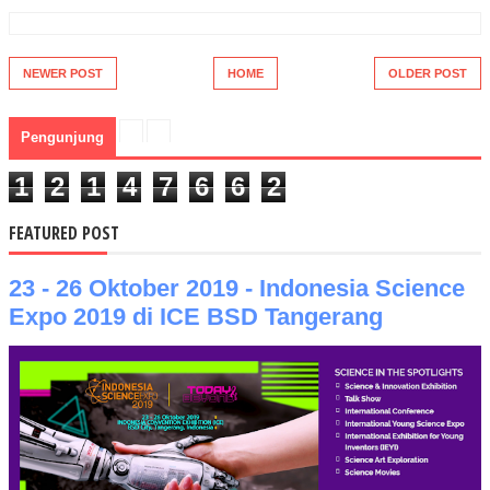
NEWER POST
HOME
OLDER POST
Pengunjung
1
2
1
4
7
6
6
2
FEATURED POST
23 - 26 Oktober 2019 - Indonesia Science
Expo 2019 di ICE BSD Tangerang