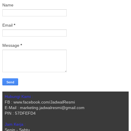
Name
Email
*
Message
*
Hubungi Kami :
FB : www.facebook.com/JadwalResmi
E-Mail : marketing.jadwalresmi@gmail.com
PIN : 57DFEFD4
Jam Kerja :
Senin - Sabtu