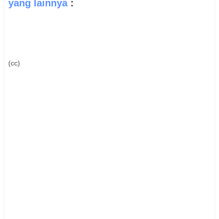
yang lainnya
:
(cc)