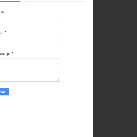
me
il
*
ssage
*