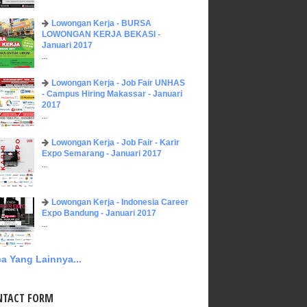
Lowongan Kerja - BURSA
LOWONGAN KERJA BEKASI -
Januari 2017
...
Lowongan Kerja - Job Fair UNHAS
- Campus Hiring Makassar - Januari
2017
...
Lowongan Kerja - Job Fair - Karir
Expo Semarang - Januari 2017
...
Lowongan Kerja - Indonesia Career
Expo Bandung - Januari 2017
...
a Yang Lainnya...
NTACT FORM