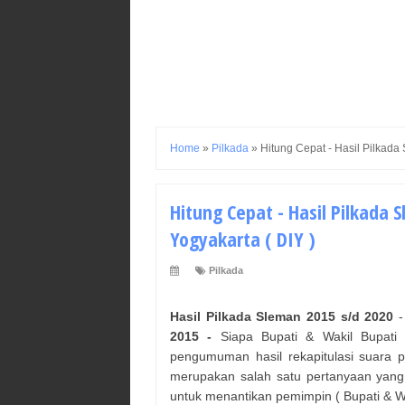
Home
»
Pilkada
»
Hitung Cepat - Hasil Pilkada
Hitung Cepat - Hasil Pilkada
Yogyakarta ( DIY )
Pilkada
Hasil Pilkada
Sleman
2015 s/d 2020
2015 -
Siapa
Bupati & Wakil Bupati
t
pengumuman hasil rekapitulasi suara 
merupakan salah satu pertanyaan yang
untuk menantikan pemimpin (
Bupati & W