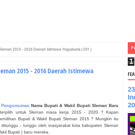
P
 Sleman 2015 - 2016 Daerah Istimewa Yogyakarta ( DIY )
1
 Sleman 2015 - 2016 Daerah Istimewa
FEA
23
In
20
-
Pengumuman
Nama
Bupati & Wakil Bupati
Sleman
Baru
erpilih untuk
Sleman
masa kerja 2015 - 2020 ? Kapan
pemilihan
Bupati & Wakil Bupati
Sleman
2015 ? Mungkin itu
 ditunggu - tunggu oleh masyarakat kota kabupaten
Sleman
akil Bupati
) baru mereka.