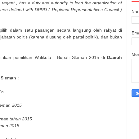
se regent , has a duty and authority to lead the organization of
been defined with DPRD ( Regional Representatives Council )
Na
pilih dalam satu pasangan secara langsung oleh rakyat di
Ema
batan politis (karena diusung oleh partai politik), dan bukan
Me
nakan pemilihan Walikota - Bupati
Sleman
2015 di
Daerah
a
Sleman
:
15
leman
2015
eman
tahun 2015
eman
2015 :