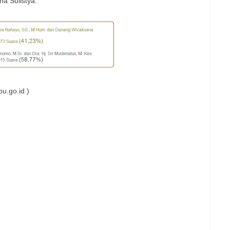
a Sulistya.
u.go.id )