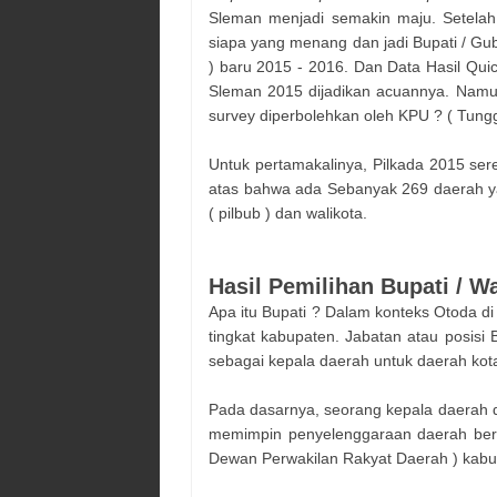
Sleman
menjadi semakin maju. Setelah
siapa yang menang dan jadi Bupati / Gub
)
baru 2015 - 2016. Dan Data Hasil Qui
Sleman
2015 dijadikan acuannya. Namun
survey diperbolehkan oleh KPU ? ( Tu
Untuk pertamakalinya, Pilkada 2015 sere
atas bahwa ada Sebanyak 269 daerah ya
( pilbub ) dan walikota.
Hasil Pemilihan Bupati / W
Apa itu Bupati ? Dalam konteks Otoda di
tingkat kabupaten. Jabatan atau posisi B
sebagai kepala daerah untuk daerah ko
Pada dasarnya, seorang kepala daerah d
memimpin penyelenggaraan daerah ber
Dewan Perwakilan Rakyat Daerah ) kabu