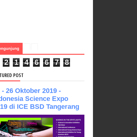
engunjung
2
1
4
6
6
7
8
TURED POST
 - 26 Oktober 2019 -
donesia Science Expo
19 di ICE BSD Tangerang