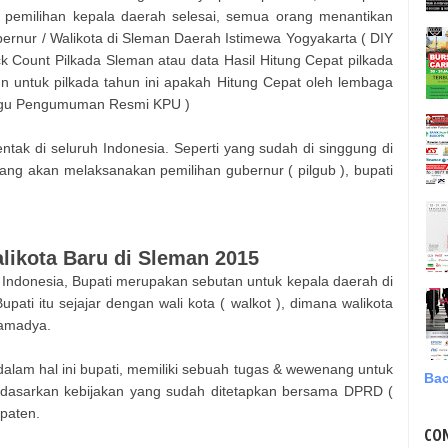
 pemilihan kepala daerah selesai, semua orang menantikan
ernur / Walikota di
Sleman
Daerah Istimewa Yogyakarta ( DIY
ck Count Pilkada
Sleman
atau data Hasil Hitung Cepat pilkada
 untuk pilkada tahun ini apakah Hitung Cepat oleh lembaga
nggu Pengumuman Resmi KPU )
ntak di seluruh Indonesia. Seperti yang sudah di singgung di
ng akan melaksanakan pemilihan gubernur ( pilgub ), bupati
alikota Baru di
Sleman
2015
 Indonesia, Bupati merupakan sebutan untuk kepala daerah di
upati itu sejajar dengan wali kota ( walkot ), dimana walikota
tamadya.
alam hal ini bupati, memiliki sebuah tugas & wewenang untuk
Bac
dasarkan kebijakan yang sudah ditetapkan bersama DPRD (
paten.
CO