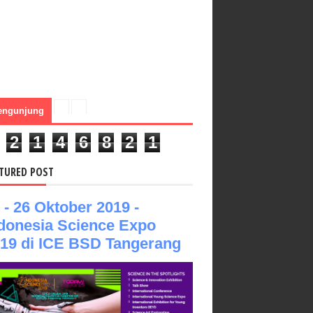
engunjung
2
1
4
6
8
2
1
TURED POST
 - 26 Oktober 2019 -
donesia Science Expo
19 di ICE BSD Tangerang