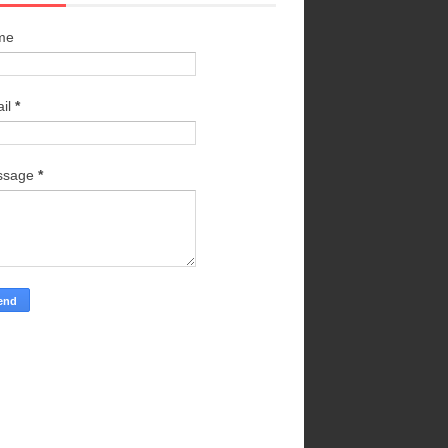
me
il
*
ssage
*