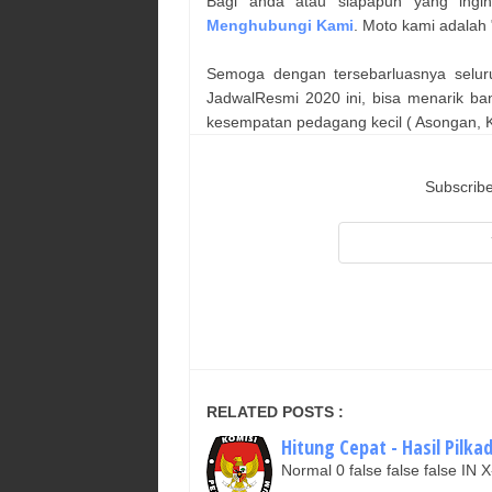
Bagi anda atau siapapun yang ingi
Menghubungi Kami
. Moto kami adalah 
Semoga dengan tersebarluasnya selur
JadwalResmi 2020 ini, bisa menarik ba
kesempatan pedagang kecil ( Asongan, Ka
Subscribe
RELATED POSTS :
Hitung Cepat - Hasil Pilkad
Normal 0 false false false I