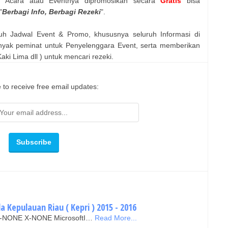
n Acara atau Eventnya dipromosikan secara
Gratis
bisa
"
Berbagi Info, Berbagi Rezeki
".
uh Jadwal Event & Promo, khususnya seluruh Informasi di
nyak peminat untuk Penyelenggara Event, serta memberikan
ki Lima dll ) untuk mencari rezeki.
 to receive free email updates:
a Kepulauan Riau ( Kepri ) 2015 - 2016
N X-NONE X-NONE MicrosoftI…
Read More...