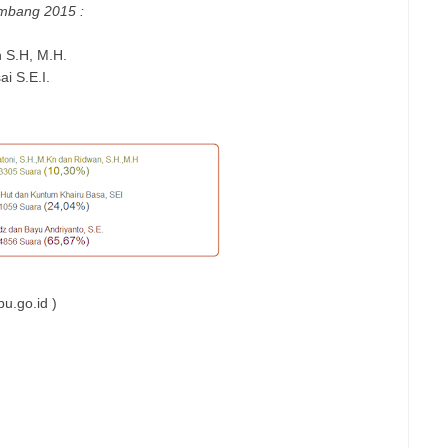
mbang
2015 :
 S.H, M.H.
i S.E.I.
u.go.id )