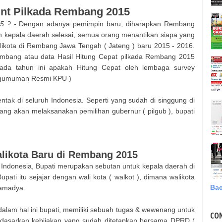
unt Pilkada
Rembang
2015
5 ?
- Dengan adanya pemimpin baru, diharapkan
Rembang
n kepala daerah selesai, semua orang menantikan siapa yang
likota di
Rembang
Jawa Tengah ( Jateng )
baru 2015 - 2016.
mbang
atau data Hasil Hitung Cepat pilkada
Rembang
2015
kada tahun ini apakah Hitung Cepat oleh lembaga survey
ngumuman Resmi KPU )
ntak di seluruh Indonesia. Seperti yang sudah di singgung di
ng akan melaksanakan pemilihan gubernur ( pilgub ), bupati
alikota Baru di
Rembang
2015
 Indonesia, Bupati merupakan sebutan untuk kepala daerah di
upati itu sejajar dengan wali kota ( walkot ), dimana walikota
Bac
tamadya.
alam hal ini bupati, memiliki sebuah tugas & wewenang untuk
CO
dasarkan kebijakan yang sudah ditetapkan bersama DPRD (