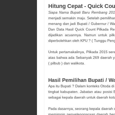
Hitung Cepat - Quick Co
Siapa Nama
Bupati
Baru
Rembang
201
menjadi semakin maju. Setelah pemiliha
menang dan jadi Bupati / Gubernur / Wa
Dan Data Hasil Quick Count Pilkada
Re
dijadikan acuannya. Namun untuk pil
diperbolehkan oleh KPU ? ( Tunggu Pe
Untuk pertamakalinya, Pilkada 2015 sere
atas bahwa ada Sebanyak 269 daerah ya
( pilbub ) dan walikota.
Hasil Pemilihan Bupati / W
Apa itu Bupati ? Dalam konteks Otoda di
tingkat kabupaten. Jabatan atau posisi B
sebagai kepala daerah untuk daerah ko
Pada dasarnya, seorang kepala daerah d
memimpin penyelenggaraan daerah ber