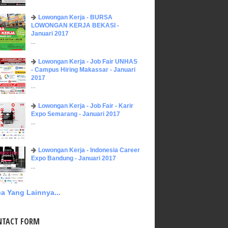
Lowongan Kerja - BURSA
LOWONGAN KERJA BEKASI -
Januari 2017
...
Lowongan Kerja - Job Fair UNHAS
- Campus Hiring Makassar - Januari
2017
...
Lowongan Kerja - Job Fair - Karir
Expo Semarang - Januari 2017
...
Lowongan Kerja - Indonesia Career
Expo Bandung - Januari 2017
...
a Yang Lainnya...
NTACT FORM