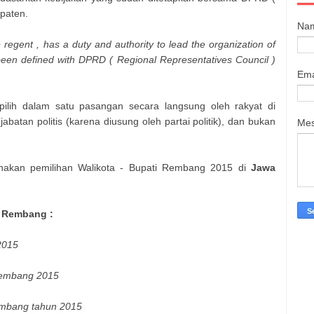
paten.
Na
se regent , has a duty and authority to lead the organization of
been defined with DPRD ( Regional Representatives Council )
Ema
pilih dalam satu pasangan secara langsung oleh rakyat di
batan politis (karena diusung oleh partai politik), dan bukan
Me
nakan pemilihan Walikota - Bupati
Rembang
2015 di
Jawa
a
Rembang
:
015
embang
2015
mbang
tahun 2015