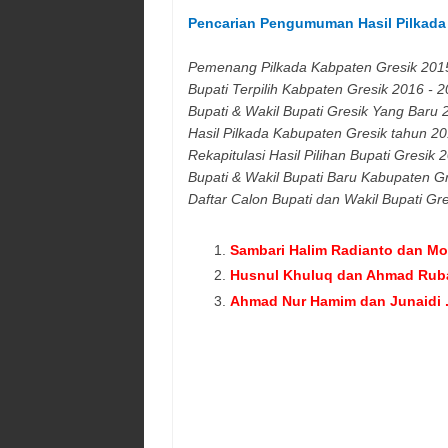
Pencarian Pengumuman Hasil Pilkad
Pemenang Pilkada Kabpaten
Gresik
201
Bupati Terpilih Kabpaten
Gresik
2016 - 2
Bupati & Wakil Bupati
Gresik
Yang Baru 
Hasil Pilkada Kabupaten
Gresik
tahun 20
Rekapitulasi Hasil Pilihan Bupati
Gresik
2
Bupati & Wakil Bupati Baru Kabupaten
Gr
Daftar Calon Bupati dan Wakil Bupati
Gre
Sambari Halim Radianto dan 
Husnul Khuluq dan Ahmad Ruba
Ahmad Nur Hamim dan Junaidi 