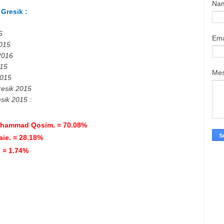
Na
a
Gresik
:
5
Ema
015
2016
15
Me
015
esik
2015
sik
2015 :
Mohammad Qosim. =
70.08%
ie. =
28.18%
. =
1.74%