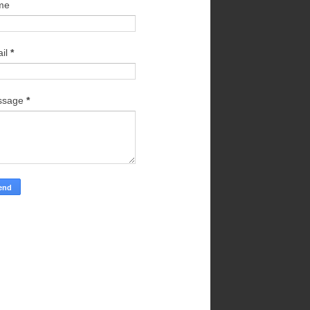
me
il
*
ssage
*