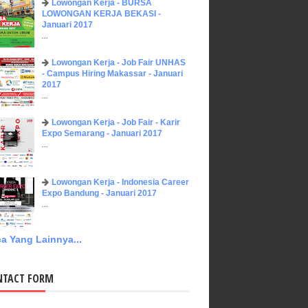
Lowongan Kerja - BURSA
LOWONGAN KERJA BEKASI -
Januari 2017
...
Lowongan Kerja - Job Fair UNHAS
- Campus Hiring Makassar - Januari
2017
...
Lowongan Kerja - Job Fair - Karir
Expo Semarang - Januari 2017
...
Lowongan Kerja - Indonesia Career
Expo Bandung - Januari 2017
...
a Yang Lainnya...
NTACT FORM