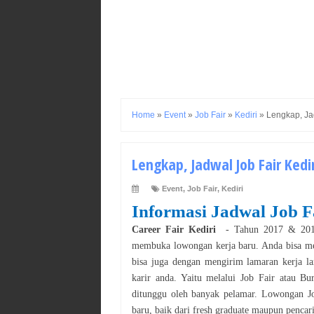
Home
»
Event
»
Job Fair
»
Kediri
»
Lengkap, Jad
Lengkap, Jadwal Job Fair Kedi
Event
,
Job Fair
,
Kediri
Informasi Jadwal Job F
Career Fair
Kediri
- Tahun 201
7
& 20
membuka lowongan kerja baru. Anda bisa mel
bisa juga dengan mengirim lamaran kerja l
karir anda. Yaitu melalui Job Fair atau B
ditunggu oleh banyak pelamar. Lowongan J
baru, baik dari fresh graduate maupun pencar