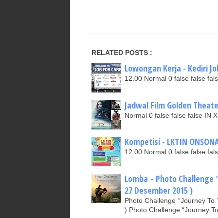
RELATED POSTS :
Lowongan Kerja - Kediri Jo
12.00 Normal 0 false false 
Jadwal Film Golden Theate
Normal 0 false false false 
Kompetisi - LKTIN ONSONAR
12.00 Normal 0 false false 
Lomba - Photo Challenge 
27 Desember 2015 )
Photo Challenge “Journey To
) Photo Challenge “Journey T