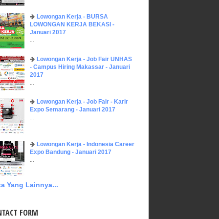
Lowongan Kerja - BURSA
LOWONGAN KERJA BEKASI -
Januari 2017
...
Lowongan Kerja - Job Fair UNHAS
- Campus Hiring Makassar - Januari
2017
...
Lowongan Kerja - Job Fair - Karir
Expo Semarang - Januari 2017
...
Lowongan Kerja - Indonesia Career
Expo Bandung - Januari 2017
...
a Yang Lainnya...
NTACT FORM