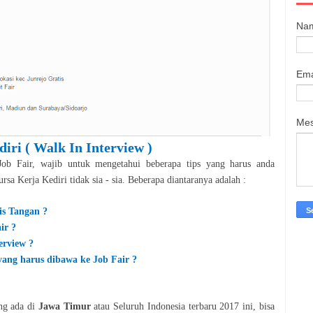
Na
Ema
Me
diri
( Walk In Interview )
ob Fair, wajib untuk mengetahui beberapa tips yang harus anda
Bursa Kerja
Kediri
tidak sia - sia. Beberapa diantaranya adalah :
is Tangan ?
ir ?
erview ?
ang harus dibawa ke Job Fair ?
ang ada di
Jawa Timur
atau Seluruh Indonesia terbaru 201
7
ini, bisa