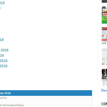
018
8
018
- 2018
018
 2018
 2018
Bac
CO