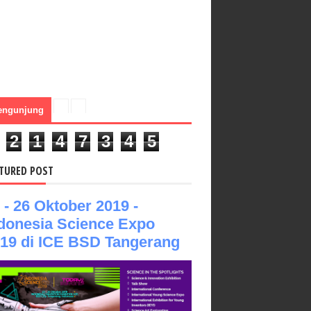
engunjung
2
1
4
7
3
4
5
TURED POST
 - 26 Oktober 2019 -
donesia Science Expo
19 di ICE BSD Tangerang