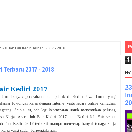
P
wal Job Fair Kediri Terbaru 2017 - 2018
1
ri Terbaru 2017 - 2018
FEA
23
air
Kediri
201
7
In
1
8
ini banyak perusahaan atau pabrik di
Kediri
Jawa Timur
yang
20
amar lowongan kerja dengan Internet yaitu secara online kemudian
angsung. Selain itu, ada lagi kesempatan untuk menemukan peluang
ursa Kerja. Acara Job Fair
Kediri
201
7
atau
Kediri
Job Fair selalu
ob Fair
Kediri
2017 terbukti mampu menyerap banyak tenaga kerja
i kerja yang sudah berpengalaman.