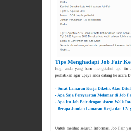
Tips Menghadapi Job Fair
Ke
Bagi anda yang baru mengetahui apa itu J
perhatikan agar upaya anda datang ke acara 
- Surat Lamaran Kerja Diketik Atau Ditul
- Apa Saja Persyaratan Melamar di Job Fa
- Apa Itu Job Fair dengan sistem Walk Int
- Berapa Jumlah Lamaran Kerja dan CV y
Untuk melihat seluruh Informasi Job Fair y