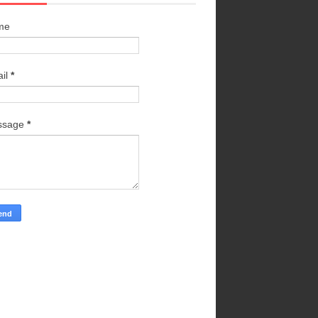
me
il
*
ssage
*