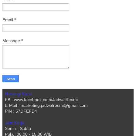
Email
*
Message
*
Hubungi Kami :
FB : www.facebook.com/JadwalResmi
E-Mail : marketing.jadwalresmi@gmail.com
PIN : 57DFEFD4
Jam Kerja :
Senin - Sabtu
Pukul 08.00 - 15.00 WIB