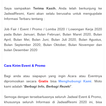
Saya sampaikan
Terima Kasih
, Anda telah berkunjung ke
JadwalResmi, Kami akan selalu berusaha untuk mengupdate
Informasi Terbaru tentang :
Job Fair / Event / Promo / Lomba 2020 / Lowongan Kerja 2020
pada Bulan Januari, Bulan Februari, Bulan Maret 2020, Bulan
April, Bulan Mei, Bulan Juni, Bulan Juli 2020, Bulan Agustus,
Bulan September 2020, Bulan Oktober, Bulan Novemper dan
bulan Desember 2020
Cara Kirim Event & Promo
Bagi anda atau siapapun yang ingin Acara atau Eventnya
dipromosikan secara
Gratis
bisa
Menghubungi Kami
. Moto
kami adalah "
Berbagi Info, Berbagi Rezeki
".
Semoga dengan tersebarluasnya seluruh Jadwal Event & Promo,
khususnya seluruh Informasi di JadwalResmi 2020 ini, bisa