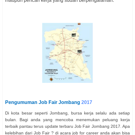
maupun pencari kerja yang sudah berpengalaman.
Pengumuman Job Fair Jombang
2017
Di kota besar seperti Jombang, bursa kerja selalu ada setiap
bulan. Bagi anda yang mencoba menemukan peluang kerja
terbaik pantau terus update terbaru Job Fair Jombang 2017. Apa
kelebihan dari Job Fair ? di acara job for career anda akan bisa