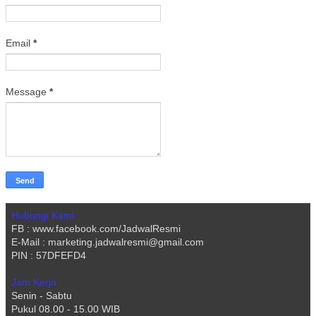
Email
*
Message
*
Hubungi Kami :
FB : www.facebook.com/JadwalResmi
E-Mail : marketing.jadwalresmi@gmail.com
PIN : 57DFEFD4
Jam Kerja :
Senin - Sabtu
Pukul 08.00 - 15.00 WIB