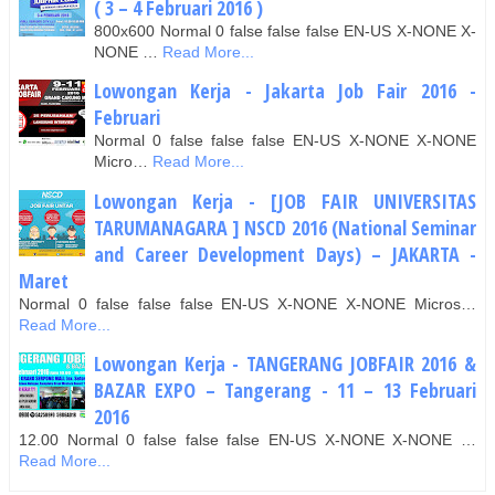
( 3 – 4 Februari 2016 )
800x600 Normal 0 false false false EN-US X-NONE X-
NONE …
Read More...
Lowongan Kerja - Jakarta Job Fair 2016 -
Februari
Normal 0 false false false EN-US X-NONE X-NONE
Micro…
Read More...
Lowongan Kerja - [JOB FAIR UNIVERSITAS
TARUMANAGARA ] NSCD 2016 (National Seminar
and Career Development Days) – JAKARTA -
Maret
Normal 0 false false false EN-US X-NONE X-NONE Micros…
Read More...
Lowongan Kerja - TANGERANG JOBFAIR 2016 &
BAZAR EXPO – Tangerang - 11 – 13 Februari
2016
12.00 Normal 0 false false false EN-US X-NONE X-NONE …
Read More...